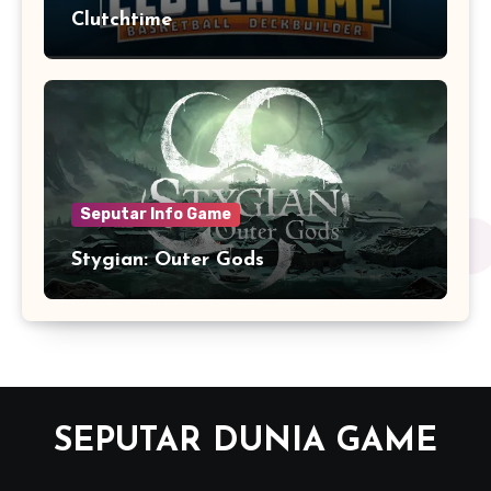
Clutchtime
Seputar Info Game
Stygian: Outer Gods
SEPUTAR DUNIA GAME