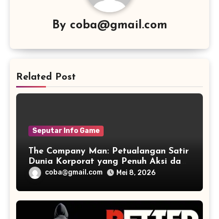
By
coba@gmail.com
Related Post
Seputar Info Game
The Company Man: Petualangan Satir
Dunia Korporat yang Penuh Aksi dan
Humor
coba@gmail.com
Mei 8, 2026