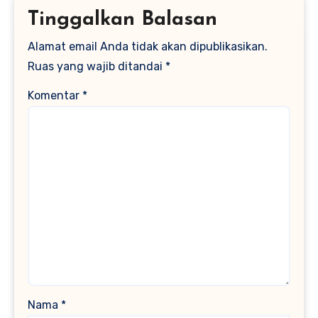
Tinggalkan Balasan
Alamat email Anda tidak akan dipublikasikan.
Ruas yang wajib ditandai
*
Komentar
*
Nama
*