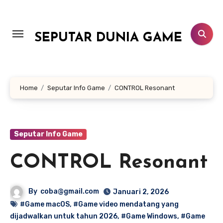
Lewati
ke
konten
SEPUTAR DUNIA GAME
Home
Seputar Info Game
CONTROL Resonant
Seputar Info Game
CONTROL Resonant
By
coba@gmail.com
Januari 2, 2026
#Game macOS
,
#Game video mendatang yang
dijadwalkan untuk tahun 2026
,
#Game Windows
,
#Game