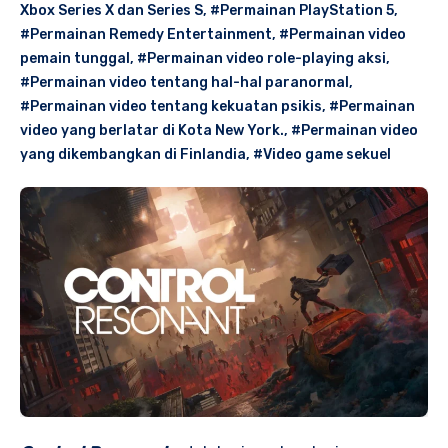
Xbox Series X dan Series S
,
#Permainan PlayStation 5
,
#Permainan Remedy Entertainment
,
#Permainan video
pemain tunggal
,
#Permainan video role-playing aksi
,
#Permainan video tentang hal-hal paranormal
,
#Permainan video tentang kekuatan psikis
,
#Permainan
video yang berlatar di Kota New York.
,
#Permainan video
yang dikembangkan di Finlandia
,
#Video game sekuel