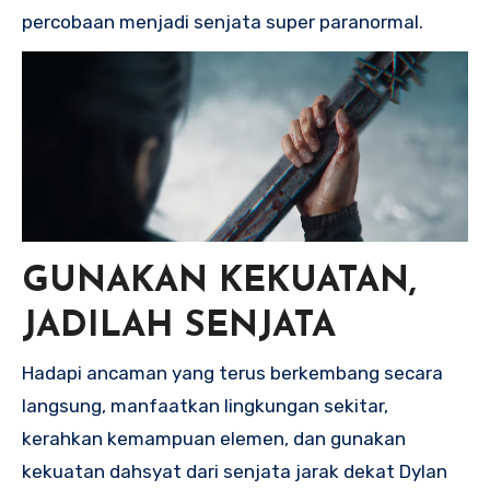
percobaan menjadi senjata super paranormal.
GUNAKAN KEKUATAN,
JADILAH SENJATA
Hadapi ancaman yang terus berkembang secara
langsung, manfaatkan lingkungan sekitar,
kerahkan kemampuan elemen, dan gunakan
kekuatan dahsyat dari senjata jarak dekat Dylan