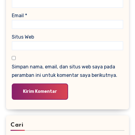
Email
*
Situs Web
Simpan nama, email, dan situs web saya pada
peramban ini untuk komentar saya berikutnya.
Cari