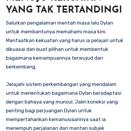
YANG TAK TERTANDINGI
Salurkan pengalaman mentah masa lalu Dylan
untuk membantunya memahami masa kini.
Manfaatkan kekuatan yang harus ia pelajari untuk
dikuasai dan buat pilihan untuk membentuk
bagaimana kemampuannya terwujud dan
berkembang.
Jelajahi sistem perkembangan yang mendalam
untuk menentukan bagaimana Dylan beradaptasi
dengan bahaya yang muncul. Jalin koneksi yang
penting bagi perjuangan Dylan untuk
mempertahankan kemanusiaannya saat ia
menempuh perjalanan dari mantan subjek