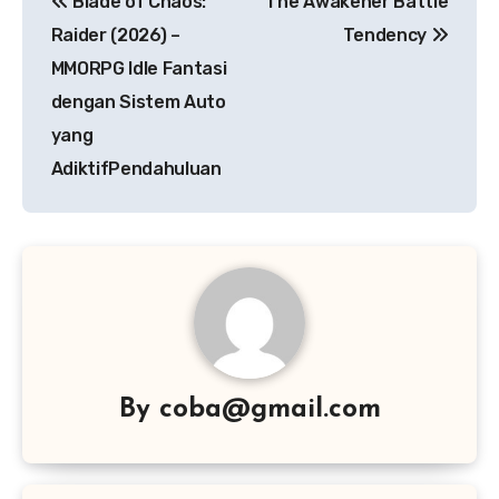
Blade of Chaos:
The Awakener Battle
pos
Raider (2026) –
Tendency
MMORPG Idle Fantasi
dengan Sistem Auto
yang
AdiktifPendahuluan
By
coba@gmail.com