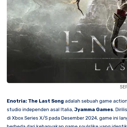
SE
Enotria: The Last Song
adalah sebuah game actio
studio independen asal Italia,
Jyamma Games
. Diri
di Xbox Series X/S pada Desember 2024, game ini l
berbeda dari kebanyakan game soulslike yang identi