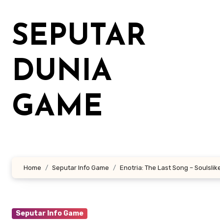
Lewati
ke
SEPUTAR
konten
DUNIA
GAME
Home
Seputar Info Game
Enotria: The Last Song – Soulsli
Seputar Info Game