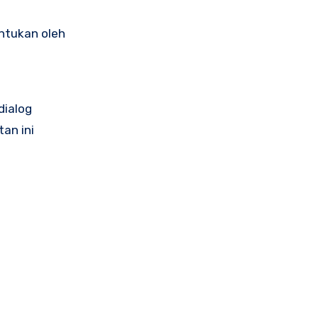
entukan oleh
dialog
an ini