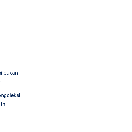
ni bukan
.
engoleksi
ini