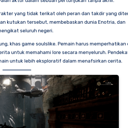
alah aktor dalam sebuah pertunjukan tanpa akhir.
rakter yang tidak terikat oleh peran dan takdir yang dit
n kutukan tersebut, membebaskan dunia Enotria, dan
engikat seluruh negeri.
sung, khas game soulslike. Pemain harus memperhatikan 
 cerita untuk memahami lore secara menyeluruh. Pendekat
n untuk lebih eksploratif dalam menafsirkan cerita.