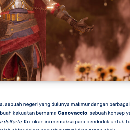
tria, sebuah negeri yang dulunya makmur dengan berbaga
 sebuah kekuatan bernama
Canovaccio
, sebuah konsep y
 dell’arte
. Kutukan ini memaksa para penduduk untuk t