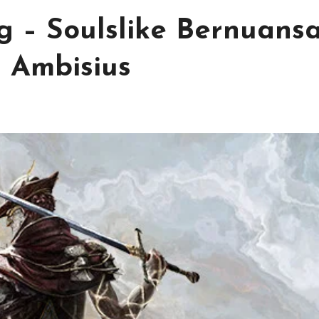
g – Soulslike Bernuans
n Ambisius