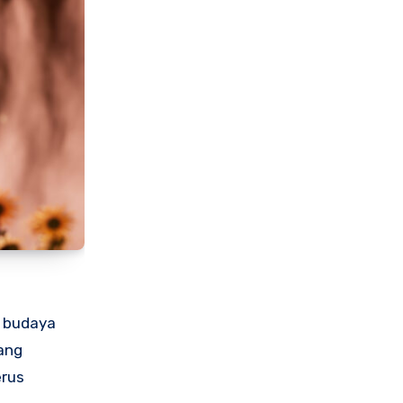
i budaya
ang
erus