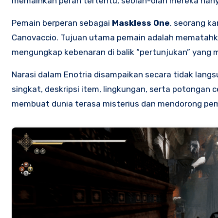
memainkan peran tertentu, seolah-olah mereka hany
Pemain berperan sebagai
Maskless One
, seorang ka
Canovaccio. Tujuan utama pemain adalah mematahka
mengungkap kebenaran di balik “pertunjukan” yang m
Narasi dalam Enotria disampaikan secara tidak lang
singkat, deskripsi item, lingkungan, serta potongan
membuat dunia terasa misterius dan mendorong pemai