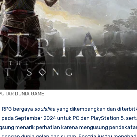
PUTAR DUNIA GAME
n RPG bergaya
soulslike
yang dikembangkan dan diterbit
lis pada September 2024 untuk PC dan PlayStation 5, ser
angsung menarik perhatian karena mengusung pendekata
k dengan dunia gelap dan suram. Enotria justru menghad