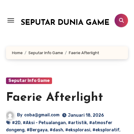
Lewati
ke
konten
SEPUTAR DUNIA GAME
Home
Seputar Info Game
Faerie Afterlight
Seputar Info Game
Faerie Afterlight
By
coba@gmail.com
Januari 18, 2026
#2D
,
#Aksi - Petualangan
,
#artistik
,
#atmosfer
dongeng
,
#Bergaya
,
#dash
,
#eksplorasi
,
#eksploratif
,