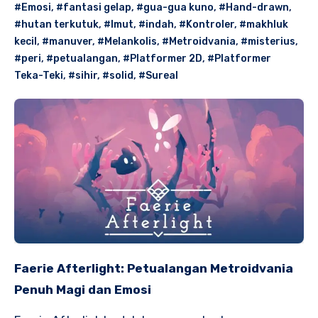
#Emosi
,
#fantasi gelap
,
#gua-gua kuno
,
#Hand-drawn
,
#hutan terkutuk
,
#Imut
,
#indah
,
#Kontroler
,
#makhluk
kecil
,
#manuver
,
#Melankolis
,
#Metroidvania
,
#misterius
,
#peri
,
#petualangan
,
#Platformer 2D
,
#Platformer
Teka-Teki
,
#sihir
,
#solid
,
#Sureal
Faerie Afterlight: Petualangan Metroidvania
Penuh Magi dan Emosi