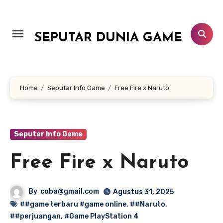
Lewati
ke
konten
SEPUTAR DUNIA GAME
Home
Seputar Info Game
Free Fire x Naruto
Seputar Info Game
Free Fire x Naruto
By
coba@gmail.com
Agustus 31, 2025
##game terbaru #game online
,
##Naruto
,
##perjuangan
,
#Game PlayStation 4