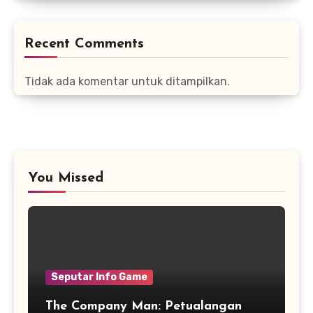
Recent Comments
Tidak ada komentar untuk ditampilkan.
You Missed
Seputar Info Game
The Company Man: Petualangan