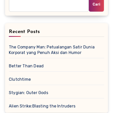
Cari
Recent Posts
The Company Man: Petualangan Satir Dunia
Korporat yang Penuh Aksi dan Humor
Better Than Dead
Clutchtime
Stygian: Outer Gods
Alien Strike:Blasting the Intruders