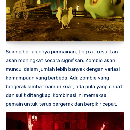
Seiring berjalannya permainan, tingkat kesulitan
akan meningkat secara signifikan. Zombie akan
muncul dalam jumlah lebih banyak dengan variasi
kemampuan yang berbeda. Ada zombie yang
bergerak lambat namun kuat, ada pula yang cepat
dan sulit ditangkap. Kombinasi ini memaksa
pemain untuk terus bergerak dan berpikir cepat.