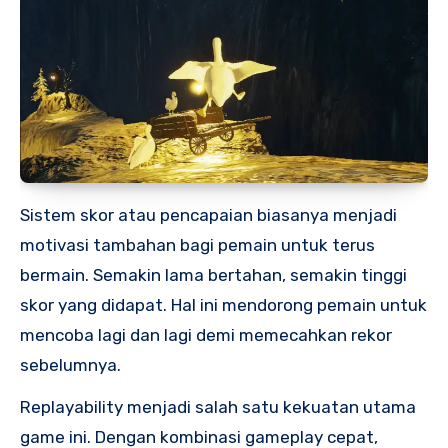
Sistem skor atau pencapaian biasanya menjadi
motivasi tambahan bagi pemain untuk terus
bermain. Semakin lama bertahan, semakin tinggi
skor yang didapat. Hal ini mendorong pemain untuk
mencoba lagi dan lagi demi memecahkan rekor
sebelumnya.
Replayability menjadi salah satu kekuatan utama
game ini. Dengan kombinasi gameplay cepat,