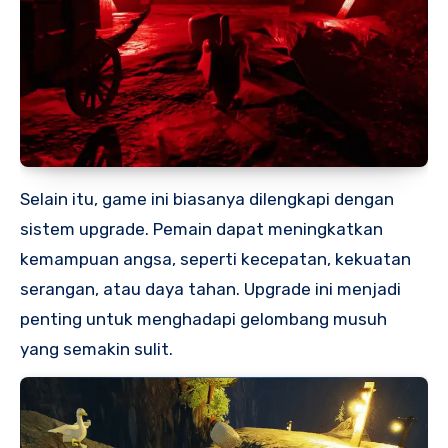
Selain itu, game ini biasanya dilengkapi dengan
sistem upgrade. Pemain dapat meningkatkan
kemampuan angsa, seperti kecepatan, kekuatan
serangan, atau daya tahan. Upgrade ini menjadi
penting untuk menghadapi gelombang musuh
yang semakin sulit.