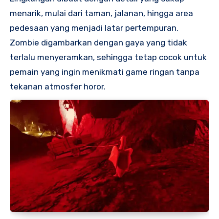
menarik, mulai dari taman, jalanan, hingga area
pedesaan yang menjadi latar pertempuran.
Zombie digambarkan dengan gaya yang tidak
terlalu menyeramkan, sehingga tetap cocok untuk
pemain yang ingin menikmati game ringan tanpa
tekanan atmosfer horor.