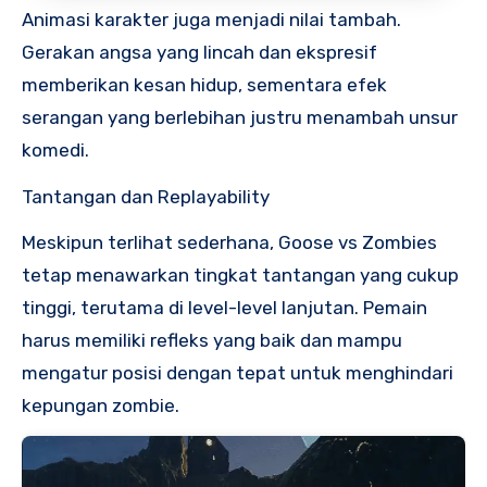
Animasi karakter juga menjadi nilai tambah.
Gerakan angsa yang lincah dan ekspresif
memberikan kesan hidup, sementara efek
serangan yang berlebihan justru menambah unsur
komedi.
Tantangan dan Replayability
Meskipun terlihat sederhana, Goose vs Zombies
tetap menawarkan tingkat tantangan yang cukup
tinggi, terutama di level-level lanjutan. Pemain
harus memiliki refleks yang baik dan mampu
mengatur posisi dengan tepat untuk menghindari
kepungan zombie.