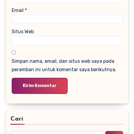
Email
*
Situs Web
Simpan nama, email, dan situs web saya pada
peramban ini untuk komentar saya berikutnya.
Cari