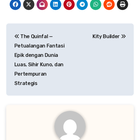
Navigasi
The Quinfal —
Kity Builder
pos
Petualangan Fantasi
Epik dengan Dunia
Luas, Sihir Kuno, dan
Pertempuran
Strategis