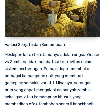
Variasi Senjata dan Kemampuan
Meskipun karakter utamanya adalah angsa, Goose
vs Zombies tidak membatasi kreativitas dalam
sistem pertarungan. Pemain dapat membuka
berbagai kemampuan unik yang membuat
gameplay semakin variatif. Misalnya, serangan
area yang dapat mengalahkan banyak zombie
sekaligus, atau kemampuan khusus yang
memberikan efek tambahan seperti knockback