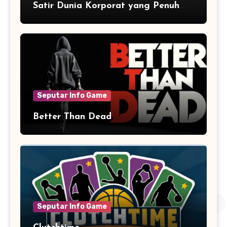
Satir Dunia Korporat yang Penuh
Aksi dan Humor
Seputar Info Game
Better Than Dead
Seputar Info Game