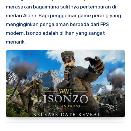
merasakan bagaimana sulitnya pertempuran di
medan Alpen. Bagi penggemar game perang yang
menginginkan pengalaman berbeda dari FPS
modern, Isonzo adalah pilihan yang sangat
menarik.