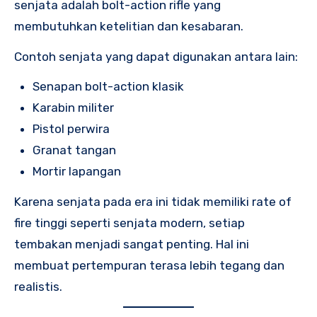
senjata adalah bolt-action rifle yang
membutuhkan ketelitian dan kesabaran.
Contoh senjata yang dapat digunakan antara lain:
Senapan bolt-action klasik
Karabin militer
Pistol perwira
Granat tangan
Mortir lapangan
Karena senjata pada era ini tidak memiliki rate of
fire tinggi seperti senjata modern, setiap
tembakan menjadi sangat penting. Hal ini
membuat pertempuran terasa lebih tegang dan
realistis.