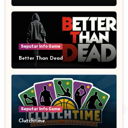
Aksi dan Humor
Seputar Info Game
Better Than Dead
Seputar Info Game
Clutchtime