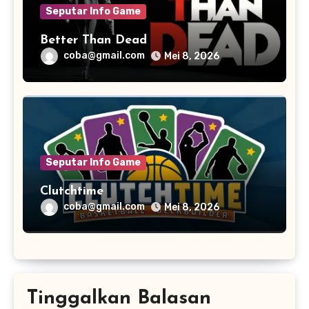
Seputar Info Game
Better Than Dead
coba@gmail.com
Mei 8, 2026
Seputar Info Game
Clutchtime
coba@gmail.com
Mei 8, 2026
Tinggalkan Balasan