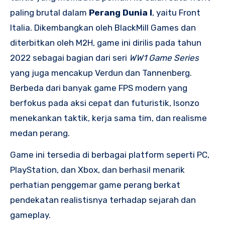
paling brutal dalam
Perang Dunia I
, yaitu Front
Italia. Dikembangkan oleh BlackMill Games dan
diterbitkan oleh M2H, game ini dirilis pada tahun
2022 sebagai bagian dari seri
WW1 Game Series
yang juga mencakup Verdun dan Tannenberg.
Berbeda dari banyak game FPS modern yang
berfokus pada aksi cepat dan futuristik, Isonzo
menekankan taktik, kerja sama tim, dan realisme
medan perang.
Game ini tersedia di berbagai platform seperti PC,
PlayStation, dan Xbox, dan berhasil menarik
perhatian penggemar game perang berkat
pendekatan realistisnya terhadap sejarah dan
gameplay.