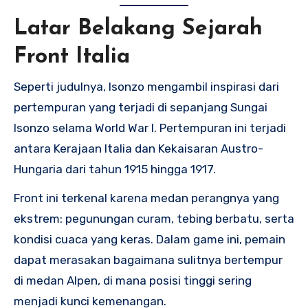
Latar Belakang Sejarah
Front Italia
Seperti judulnya, Isonzo mengambil inspirasi dari
pertempuran yang terjadi di sepanjang Sungai
Isonzo selama World War I. Pertempuran ini terjadi
antara Kerajaan Italia dan Kekaisaran Austro-
Hungaria dari tahun 1915 hingga 1917.
Front ini terkenal karena medan perangnya yang
ekstrem: pegunungan curam, tebing berbatu, serta
kondisi cuaca yang keras. Dalam game ini, pemain
dapat merasakan bagaimana sulitnya bertempur
di medan Alpen, di mana posisi tinggi sering
menjadi kunci kemenangan.