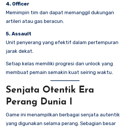
4. Officer
Memimpin tim dan dapat memanggil dukungan
artileri atau gas beracun.
5. Assault
Unit penyerang yang efektif dalam pertempuran
jarak dekat.
Setiap kelas memiliki progresi dan unlock yang
membuat pemain semakin kuat seiring waktu.
Senjata Otentik Era
Perang Dunia I
Game ini menampilkan berbagai senjata autentik
yang digunakan selama perang. Sebagian besar