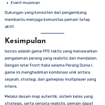
Event musiman
Dukungan yang konsisten dari pengembang
membantu menjaga komunitas pemain tetap
aktif.
Kesimpulan
Isonzo adalah game FPS taktis yang menawarkan
pengalaman perang yang realistis dan mendalam.
Dengan latar Front Italia selama Perang Dunia I,
game ini menghadirkan kombinasi unik antara
sejarah, strategi, dan gameplay multiplayer yang
intens.
Melalui desain map autentik, sistem kelas yang
strategis, serta senjata realistis, pemain dapat