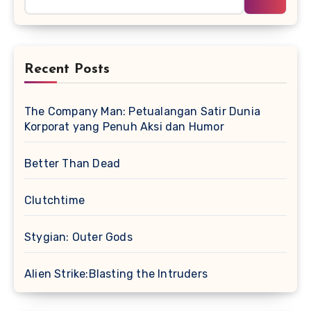
Recent Posts
The Company Man: Petualangan Satir Dunia
Korporat yang Penuh Aksi dan Humor
Better Than Dead
Clutchtime
Stygian: Outer Gods
Alien Strike:Blasting the Intruders