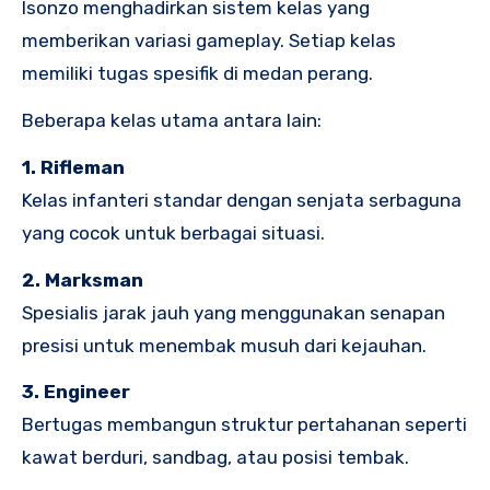
Isonzo menghadirkan sistem kelas yang
memberikan variasi gameplay. Setiap kelas
memiliki tugas spesifik di medan perang.
Beberapa kelas utama antara lain:
1. Rifleman
Kelas infanteri standar dengan senjata serbaguna
yang cocok untuk berbagai situasi.
2. Marksman
Spesialis jarak jauh yang menggunakan senapan
presisi untuk menembak musuh dari kejauhan.
3. Engineer
Bertugas membangun struktur pertahanan seperti
kawat berduri, sandbag, atau posisi tembak.