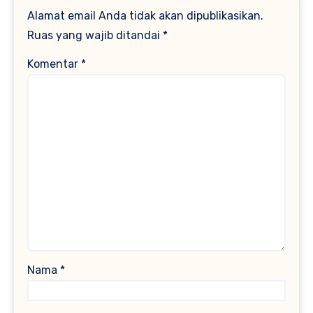
Alamat email Anda tidak akan dipublikasikan.
Ruas yang wajib ditandai
*
Komentar
*
Nama
*