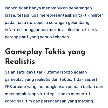
Isonzo tidak hanya menampilkan peperangan
biasa, tetapi juga merepresentasikan taktik militer
pada masa itu, seperti serangan gelombang
infanteri, penggunaan mortir, artileri berat, serta
perang parit yang penuh tekanan.
Gameplay Taktis yang
Realistis
Salah satu daya tarik utama Isonzo adalah
gameplay yang realistis dan taktis. Tidak seperti
FPS arcade yang memungkinkan pemain berlari dan
menembak tanpa strategi, Isonzo menuntut
koordinasi tim dan perencanaan yang matang.