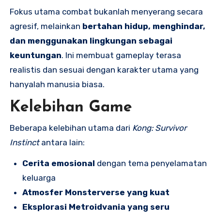
Fokus utama combat bukanlah menyerang secara
agresif, melainkan
bertahan hidup, menghindar,
dan menggunakan lingkungan sebagai
keuntungan
. Ini membuat gameplay terasa
realistis dan sesuai dengan karakter utama yang
hanyalah manusia biasa.
Kelebihan Game
Beberapa kelebihan utama dari
Kong: Survivor
Instinct
antara lain:
Cerita emosional
dengan tema penyelamatan
keluarga
Atmosfer Monsterverse yang kuat
Eksplorasi Metroidvania yang seru