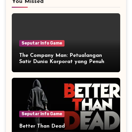
You Missed
Seputar Info Game
The Company Man: Petualangan
Satir Dunia Korporat yang Penuh
Aksi dan Humor
Seputar Info Game
Better Than Dead