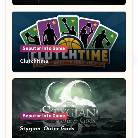
Seputar Info Game
Clutchtime
Seputar Info Game
Stygian: Outer Gods