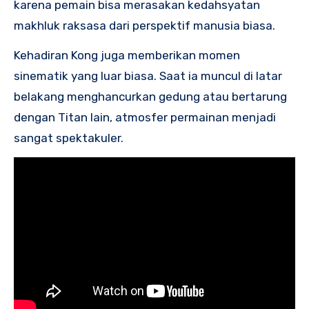
karena pemain bisa merasakan kedahsyatan
makhluk raksasa dari perspektif manusia biasa.
Kehadiran Kong juga memberikan momen
sinematik yang luar biasa. Saat ia muncul di latar
belakang menghancurkan gedung atau bertarung
dengan Titan lain, atmosfer permainan menjadi
sangat spektakuler.