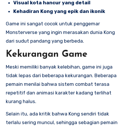
Visual kota hancur yang detail
Kehadiran Kong yang epik dan ikonik
Game ini sangat cocok untuk penggemar
Monsterverse yang ingin merasakan dunia Kong
dari sudut pandang yang berbeda.
Kekurangan Game
Meski memiliki banyak kelebihan, game ini juga
tidak lepas dari beberapa kekurangan. Beberapa
pemain menilai bahwa sistem combat terasa
repetitif dan animasi karakter kadang terlihat
kurang halus.
Selain itu, ada kritik bahwa Kong sendiri tidak
terlalu sering muncul, sehingga sebagian pemain