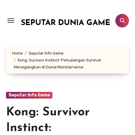
Lewati
ke
konten
SEPUTAR DUNIA GAME
Home
Seputar Info Game
Kong: Survivor Instinct: Petualangan Survival
Menegangkan di Dunia Monsterverse
Seputar Info Game
Kong: Survivor
Instinct: