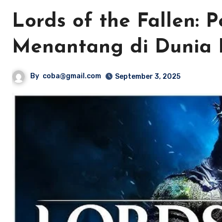
Lords of the Fallen:
Menantang di Dunia 
By
coba@gmail.com
September 3, 2025