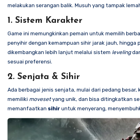
melakukan serangan balik. Musuh yang tampak lema
1. Sistem Karakter
Game ini memungkinkan pemain untuk memilih berb
penyihir dengan kemampuan sihir jarak jauh, hingga 
dikembangkan lebih lanjut melalui sistem
leveling
da
sesuai preferensi.
2. Senjata & Sihir
Ada berbagai jenis senjata, mulai dari pedang besar, 
memiliki
moveset
yang unik, dan bisa ditingkatkan se
memanfaatkan
sihir
untuk menyerang, menyembuhkan