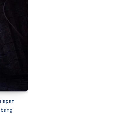
elapan
mbang