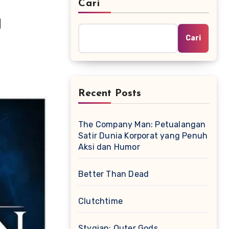
Cari
g
Cari
Recent Posts
The Company Man: Petualangan
Satir Dunia Korporat yang Penuh
Aksi dan Humor
Better Than Dead
Clutchtime
Stygian: Outer Gods