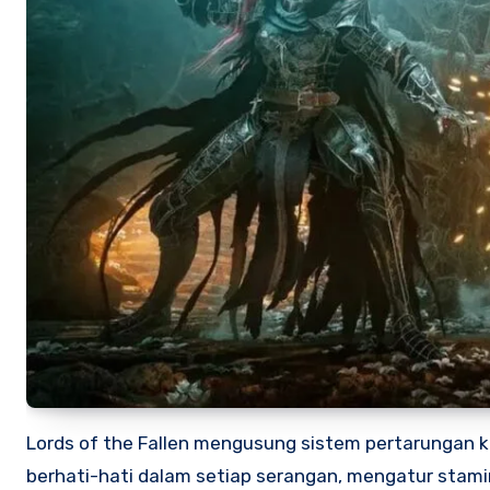
Lords of the Fallen mengusung sistem pertarungan 
berhati-hati dalam setiap serangan, mengatur sta