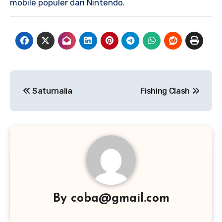
mobile populer dari Nintendo.
Navigasi
Saturnalia
Fishing Clash
pos
By
coba@gmail.com