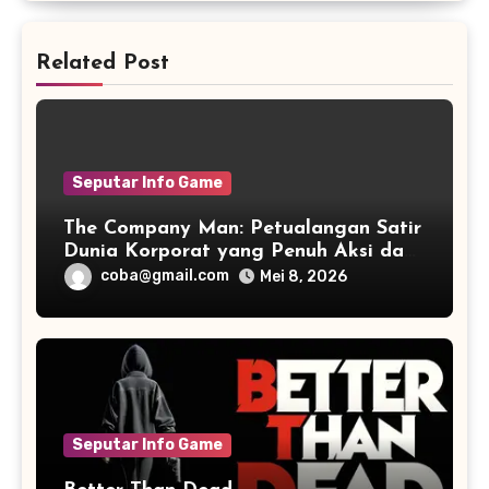
Related Post
Seputar Info Game
The Company Man: Petualangan Satir
Dunia Korporat yang Penuh Aksi dan
Humor
coba@gmail.com
Mei 8, 2026
Seputar Info Game