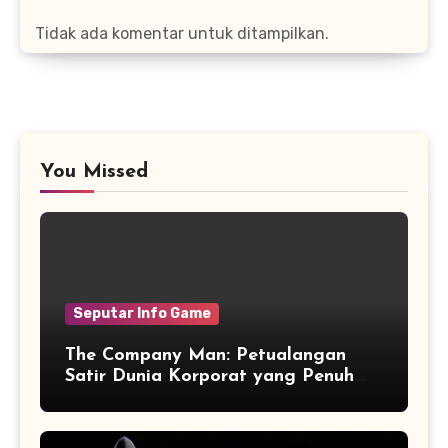
Tidak ada komentar untuk ditampilkan.
You Missed
Seputar Info Game
The Company Man: Petualangan
Satir Dunia Korporat yang Penuh
Aksi dan Humor