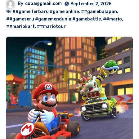
By
coba@gmail.com
September 2, 2025
##game terbaru #game online
,
##gamebalapan
,
##gameseru #gamemendunia #gamebattle
,
##mario
,
##mariokart
,
##mariotour