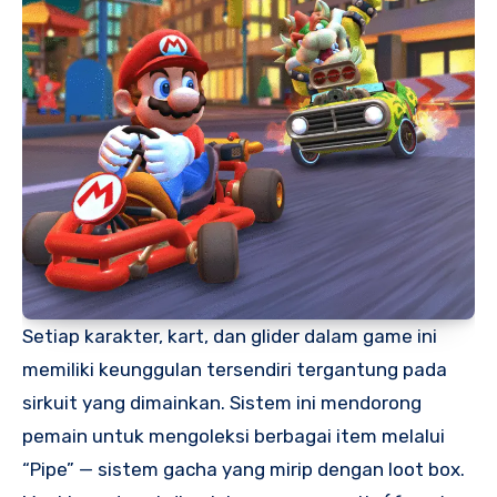
Setiap karakter, kart, dan glider dalam game ini
memiliki keunggulan tersendiri tergantung pada
sirkuit yang dimainkan. Sistem ini mendorong
pemain untuk mengoleksi berbagai item melalui
“Pipe” — sistem gacha yang mirip dengan loot box.