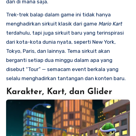
dan di mana saja.
Trek-trek balap dalam game ini tidak hanya
menghadirkan sirkuit klasik dari game
Mario Kart
terdahulu, tapi juga sirkuit baru yang terinspirasi
dari kota-kota dunia nyata, seperti New York,
Tokyo, Paris, dan lainnya. Tema sirkuit akan
berganti setiap dua minggu dalam apa yang
disebut “Tour” — semacam event berkala yang
selalu menghadirkan tantangan dan konten baru.
Karakter, Kart, dan Glider