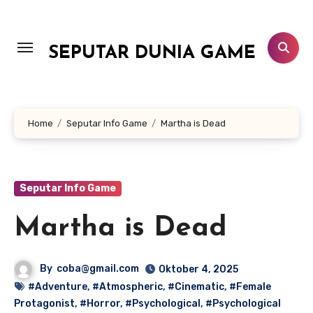
Lewati
ke
konten
SEPUTAR DUNIA GAME
Home
Seputar Info Game
Martha is Dead
Seputar Info Game
Martha is Dead
By
coba@gmail.com
Oktober 4, 2025
#Adventure
,
#Atmospheric
,
#Cinematic
,
#Female
Protagonist
,
#Horror
,
#Psychological
,
#Psychological