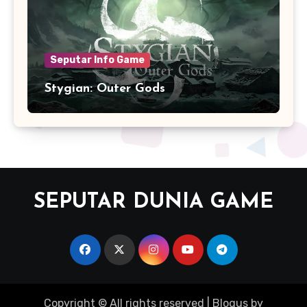
Seputar Info Game
Stygian: Outer Gods
SEPUTAR DUNIA GAME
Copyright © All rights reserved
|
Blogus
by