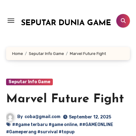
Lewati
ke
konten
SEPUTAR DUNIA GAME
Home
Seputar Info Game
Marvel Future Fight
Seputar Info Game
Marvel Future Fight
By
coba@gmail.com
September 12, 2025
##game terbaru #game online
,
##GAMEONLINE
#Gameperang #survival #topup