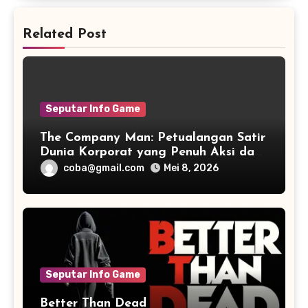
Related Post
Seputar Info Game
The Company Man: Petualangan Satir
Dunia Korporat yang Penuh Aksi dan
Humor
coba@gmail.com
Mei 8, 2026
Seputar Info Game
Better Than Dead