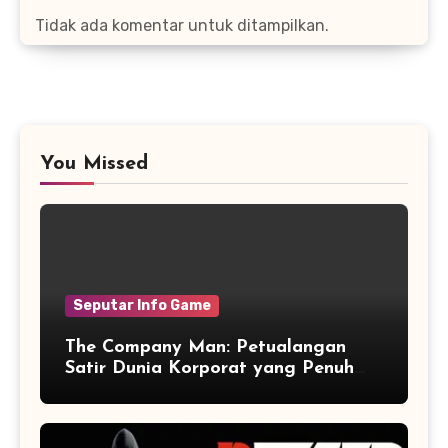
Tidak ada komentar untuk ditampilkan.
You Missed
Seputar Info Game
The Company Man: Petualangan
Satir Dunia Korporat yang Penuh
Aksi dan Humor