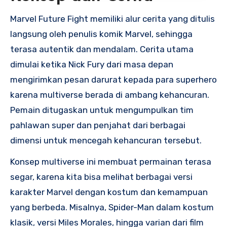
Marvel Future Fight memiliki alur cerita yang ditulis
langsung oleh penulis komik Marvel, sehingga
terasa autentik dan mendalam. Cerita utama
dimulai ketika Nick Fury dari masa depan
mengirimkan pesan darurat kepada para superhero
karena multiverse berada di ambang kehancuran.
Pemain ditugaskan untuk mengumpulkan tim
pahlawan super dan penjahat dari berbagai
dimensi untuk mencegah kehancuran tersebut.
Konsep multiverse ini membuat permainan terasa
segar, karena kita bisa melihat berbagai versi
karakter Marvel dengan kostum dan kemampuan
yang berbeda. Misalnya, Spider-Man dalam kostum
klasik, versi Miles Morales, hingga varian dari film