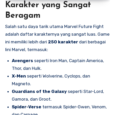
Karakter yang Sangat
Beragam
Salah satu daya tarik utama Marvel Future Fight
adalah daftar karakternya yang sangat luas. Game
ini memiliki lebih dari
250 karakter
dari berbagai
lini Marvel, termasuk:
Avengers
seperti Iron Man, Captain America,
Thor, dan Hulk.
X-Men
seperti Wolverine, Cyclops, dan
Magneto.
Guardians of the Galaxy
seperti Star-Lord,
Gamora, dan Groot.
Spider-Verse
termasuk Spider-Gwen, Venom,
dan Carnage.