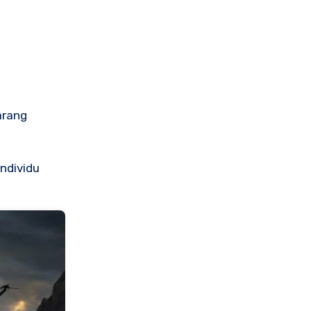
arang
ndividu