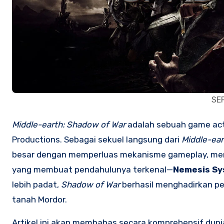
SE
Middle-earth: Shadow of War
adalah sebuah game acti
Productions. Sebagai sekuel langsung dari
Middle-ear
besar dengan memperluas mekanisme gameplay, memp
yang membuat pendahulunya terkenal—
Nemesis S
lebih padat,
Shadow of War
berhasil menghadirkan pe
tanah Mordor.
Artikel ini akan membahas secara komprehensif dun