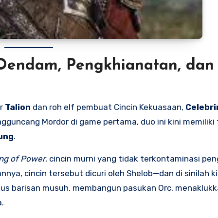
as Dendam, Pengkhianatan, dan
or
Talion
dan roh elf pembuat Cincin Kekuasaan,
Celebr
gguncang Mordor di game pertama, duo ini kini memiliki
ung
.
ng of Power
, cincin murni yang tidak terkontaminasi pe
, cincin tersebut dicuri oleh Shelob—dan di sinilah k
embus barisan musuh, membangun pasukan Orc, menaklukk
.