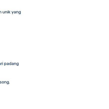
 unik yang
ari padang
song.