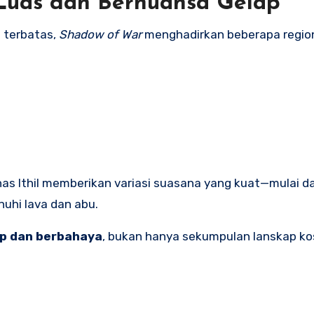
Luas dan Bernuansa Gelap
 terbatas,
Shadow of War
menghadirkan beberapa region
inas Ithil memberikan variasi suasana yang kuat—mulai d
nuhi lava dan abu.
up dan berbahaya
, bukan hanya sekumpulan lanskap ko