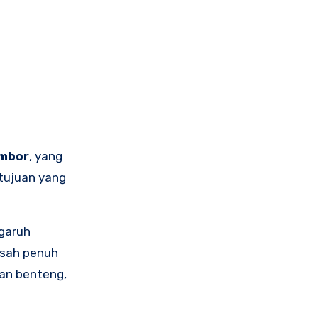
imbor
, yang
 tujuan yang
ngaruh
isah penuh
an benteng,