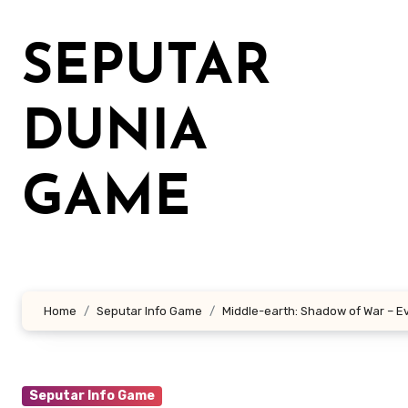
Lewati
ke
SEPUTAR
konten
DUNIA
GAME
Home
Seputar Info Game
Middle-earth: Shadow of War – E
Seputar Info Game