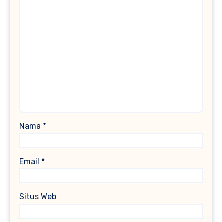
Nama
*
Email
*
Situs Web