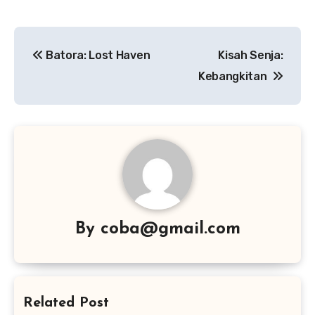
Navigasi
Batora: Lost Haven
Kisah Senja:
pos
Kebangkitan
By
coba@gmail.com
Related Post