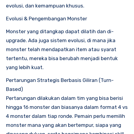
evolusi, dan kemampuan khusus.
Evolusi & Pengembangan Monster
Monster yang ditangkap dapat dilatih dan di-
upgrade. Ada juga sistem evolusi, di mana jika
monster telah mendapatkan item atau syarat
tertentu, mereka bisa berubah menjadi bentuk
yang lebih kuat.
Pertarungan Strategis Berbasis Giliran (Turn-
Based)
Pertarungan dilakukan dalam tim yang bisa berisi
hingga 16 monster dan biasanya dalam format 4 vs
4 monster dalam tiap ronde. Pemain perlu memilih
monster mana yang akan bertempur, siapa yang
dipasang duluan, serta bagaimana kombinasi skill