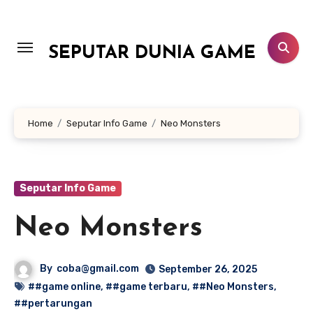
Lewati
ke
konten
SEPUTAR DUNIA GAME
Home
Seputar Info Game
Neo Monsters
Seputar Info Game
Neo Monsters
By
coba@gmail.com
September 26, 2025
##game online
,
##game terbaru
,
##Neo Monsters
,
##pertarungan