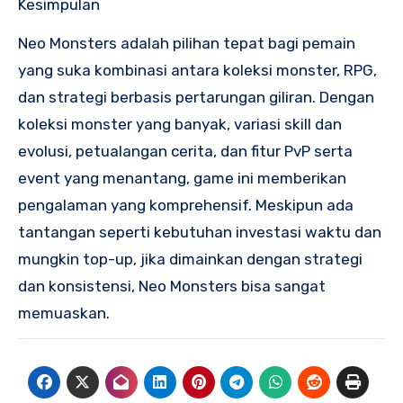
Kesimpulan
Neo Monsters adalah pilihan tepat bagi pemain
yang suka kombinasi antara koleksi monster, RPG,
dan strategi berbasis pertarungan giliran. Dengan
koleksi monster yang banyak, variasi skill dan
evolusi, petualangan cerita, dan fitur PvP serta
event yang menantang, game ini memberikan
pengalaman yang komprehensif. Meskipun ada
tantangan seperti kebutuhan investasi waktu dan
mungkin top-up, jika dimainkan dengan strategi
dan konsistensi, Neo Monsters bisa sangat
memuaskan.