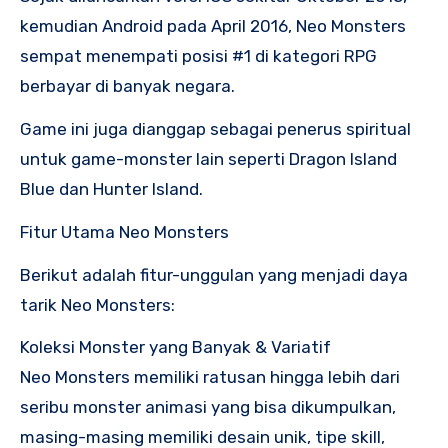
kemudian Android pada April 2016, Neo Monsters
sempat menempati posisi #1 di kategori RPG
berbayar di banyak negara.
Game ini juga dianggap sebagai penerus spiritual
untuk game-monster lain seperti Dragon Island
Blue dan Hunter Island.
Fitur Utama Neo Monsters
Berikut adalah fitur-unggulan yang menjadi daya
tarik Neo Monsters:
Koleksi Monster yang Banyak & Variatif
Neo Monsters memiliki ratusan hingga lebih dari
seribu monster animasi yang bisa dikumpulkan,
masing-masing memiliki desain unik, tipe skill,