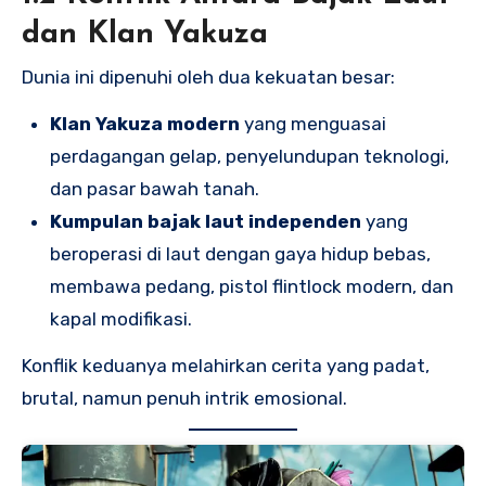
dan Klan Yakuza
Dunia ini dipenuhi oleh dua kekuatan besar:
Klan Yakuza modern
yang menguasai
perdagangan gelap, penyelundupan teknologi,
dan pasar bawah tanah.
Kumpulan bajak laut independen
yang
beroperasi di laut dengan gaya hidup bebas,
membawa pedang, pistol flintlock modern, dan
kapal modifikasi.
Konflik keduanya melahirkan cerita yang padat,
brutal, namun penuh intrik emosional.