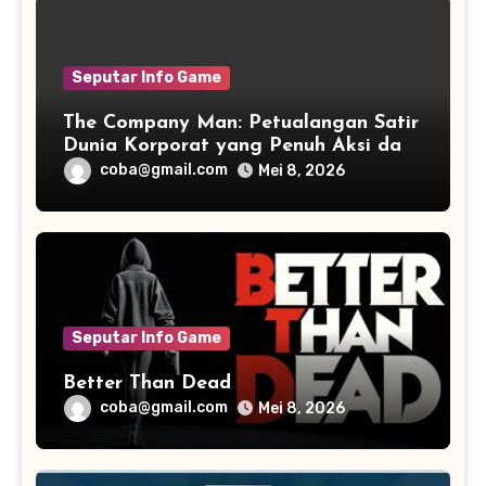
Seputar Info Game
The Company Man: Petualangan Satir
Dunia Korporat yang Penuh Aksi dan
Humor
coba@gmail.com
Mei 8, 2026
Seputar Info Game
Better Than Dead
coba@gmail.com
Mei 8, 2026