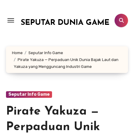
Lewati
ke
konten
SEPUTAR DUNIA GAME
Home
Seputar Info Game
Pirate Yakuza — Perpaduan Unik Dunia Bajak Laut dan
Yakuza yang Mengguncang Industri Game
Seputar Info Game
Pirate Yakuza —
Perpaduan Unik