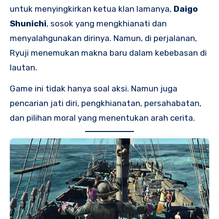
untuk menyingkirkan ketua klan lamanya,
Daigo
Shunichi
, sosok yang mengkhianati dan
menyalahgunakan dirinya. Namun, di perjalanan,
Ryuji menemukan makna baru dalam kebebasan di
lautan.
Game ini tidak hanya soal aksi. Namun juga
pencarian jati diri, pengkhianatan, persahabatan,
dan pilihan moral yang menentukan arah cerita.