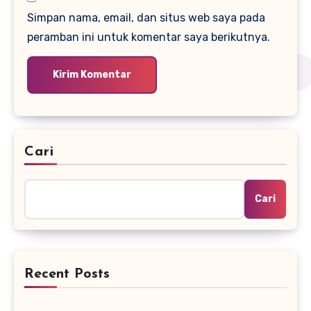
Simpan nama, email, dan situs web saya pada
peramban ini untuk komentar saya berikutnya.
Cari
Cari
Recent Posts