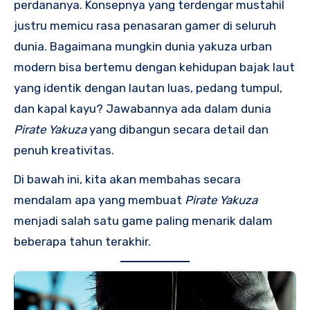
perdananya. Konsepnya yang terdengar mustahil
justru memicu rasa penasaran gamer di seluruh
dunia. Bagaimana mungkin dunia yakuza urban
modern bisa bertemu dengan kehidupan bajak laut
yang identik dengan lautan luas, pedang tumpul,
dan kapal kayu? Jawabannya ada dalam dunia
Pirate Yakuza
yang dibangun secara detail dan
penuh kreativitas.
Di bawah ini, kita akan membahas secara
mendalam apa yang membuat
Pirate Yakuza
menjadi salah satu game paling menarik dalam
beberapa tahun terakhir.