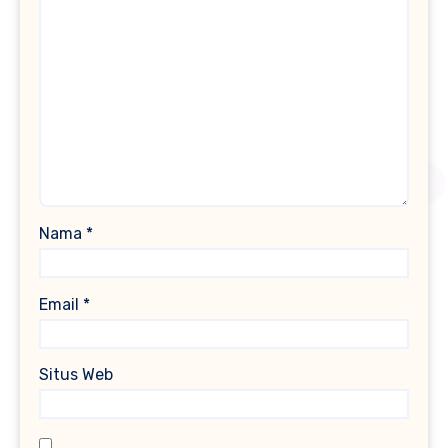
Nama
*
Email
*
Situs Web