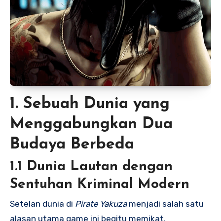
1. Sebuah Dunia yang
Menggabungkan Dua
Budaya Berbeda
1.1 Dunia Lautan dengan
Sentuhan Kriminal Modern
Setelan dunia di
Pirate Yakuza
menjadi salah satu
alasan utama game ini begitu memikat.