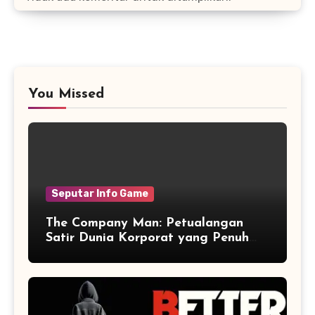
You Missed
Seputar Info Game
The Company Man: Petualangan
Satir Dunia Korporat yang Penuh
Aksi dan Humor