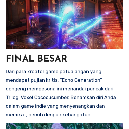
FINAL BESAR
Dari para kreator game petualangan yang
mendapat pujian kritis, “Echo Generation”,
dongeng mempesona ini menandai puncak dari
Trilogi Voxel Cococucumber. Benamkan diri Anda
dalam game indie yang menyenangkan dan
memikat, penuh dengan kehangatan.