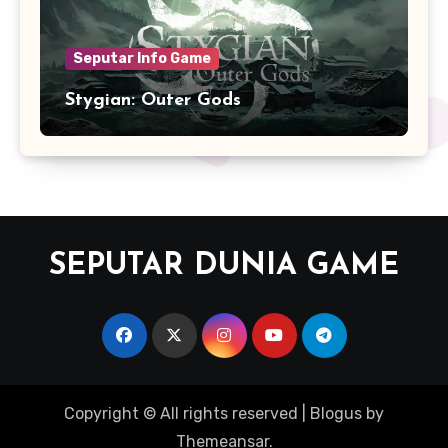
Seputar Info Game
Stygian: Outer Gods
SEPUTAR DUNIA GAME
Copyright © All rights reserved
|
Blogus
by
Themeansar
.