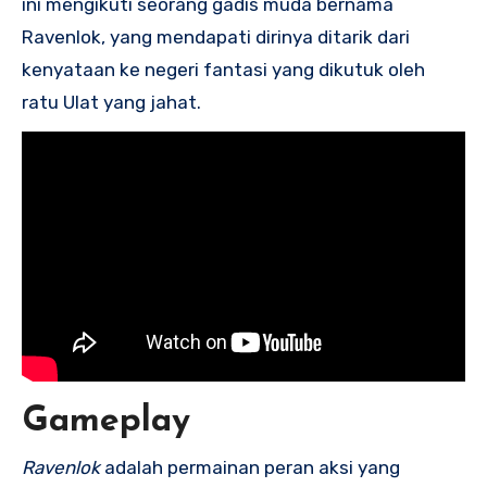
ini mengikuti seorang gadis muda bernama
Ravenlok, yang mendapati dirinya ditarik dari
kenyataan ke negeri fantasi yang dikutuk oleh
ratu Ulat yang jahat.
Gameplay
Ravenlok
adalah permainan peran aksi yang