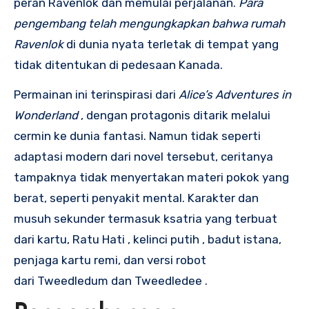
peran Ravenlok dan memulai perjalanan.
Para
pengembang telah mengungkapkan bahwa rumah
Ravenlok
di dunia nyata terletak di tempat yang
tidak ditentukan di pedesaan Kanada.
Permainan ini terinspirasi dari
Alice’s Adventures in
Wonderland
, dengan protagonis ditarik melalui
cermin ke dunia fantasi. Namun tidak seperti
adaptasi modern dari novel tersebut, ceritanya
tampaknya tidak menyertakan materi pokok yang
berat, seperti penyakit mental. Karakter dan
musuh sekunder termasuk ksatria yang terbuat
dari kartu, Ratu Hati , kelinci putih , badut istana,
penjaga kartu remi, dan versi robot
dari Tweedledum dan Tweedledee .