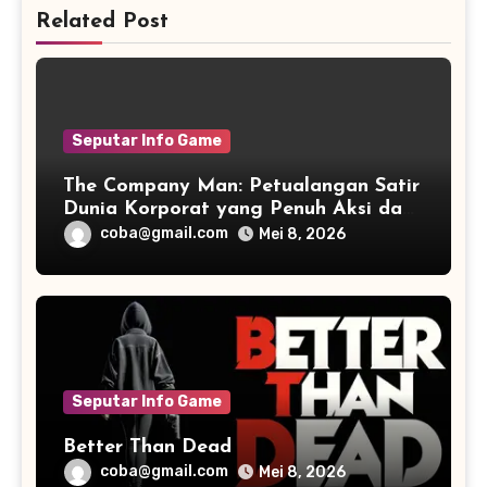
Related Post
Seputar Info Game
The Company Man: Petualangan Satir
Dunia Korporat yang Penuh Aksi dan
Humor
coba@gmail.com
Mei 8, 2026
Seputar Info Game
Better Than Dead
coba@gmail.com
Mei 8, 2026