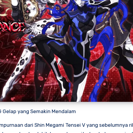
RPG Gelap yang Semakin Mendalam
purnaan dari Shin Megami Tensei V yang sebelumnya rili