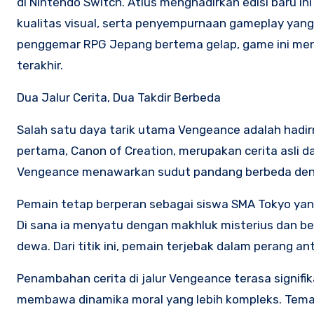
di Nintendo Switch. Atlus menghadirkan edisi baru in
kualitas visual, serta penyempurnaan gameplay yan
penggemar RPG Jepang bertema gelap, game ini menja
terakhir.
Dua Jalur Cerita, Dua Takdir Berbeda
Salah satu daya tarik utama Vengeance adalah hadirny
pertama, Canon of Creation, merupakan cerita asli d
Vengeance menawarkan sudut pandang berbeda dengan 
Pemain tetap berperan sebagai siswa SMA Tokyo yang
Di sana ia menyatu dengan makhluk misterius dan b
dewa. Dari titik ini, pemain terjebak dalam perang 
Penambahan cerita di jalur Vengeance terasa signifi
membawa dinamika moral yang lebih kompleks. Tema 