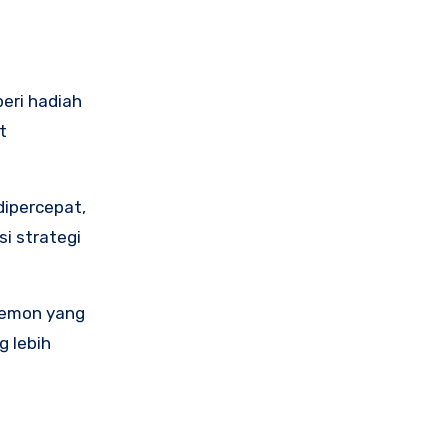
beri hadiah
t
ipercepat,
i strategi
 demon yang
 lebih