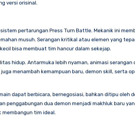
 versi orisinal.
 sistem pertarungan Press Turn Battle. Mekanik ini mem
mahan musuh. Serangan kritikal atau elemen yang tepa
kecil bisa membuat tim hancur dalam sekejap.
as hidup. Antarmuka lebih nyaman, animasi serangan d
s juga menambah kemampuan baru, demon skill, serta ops
in dapat berbicara, bernegosiasi, bahkan ditipu oleh
nkan penggabungan dua demon menjadi makhluk baru yang
k membangun tim ideal.