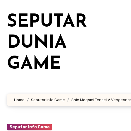
Lewati
ke
SEPUTAR
konten
DUNIA
GAME
Home
Seputar Info Game
Shin Megami Tensei V Vengeanc
Seputar Info Game