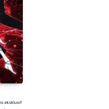
s eksklusif