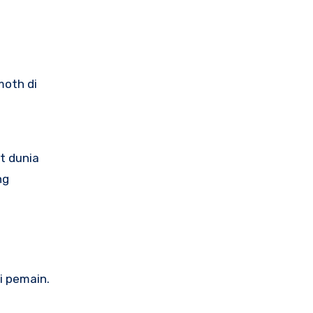
oth di
t dunia
ng
i pemain.