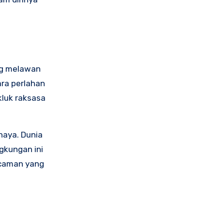
ng melawan
ra perlahan
luk raksasa
haya. Dunia
gkungan ini
ancaman yang