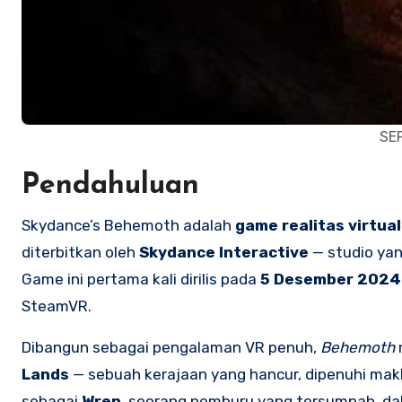
SE
Pendahuluan
Skydance’s Behemoth adalah
game realitas virtual
diterbitkan oleh
Skydance Interactive
— studio yan
Game ini pertama kali dirilis pada
5 Desember 2024
SteamVR.
Dibangun sebagai pengalaman VR penuh,
Behemoth
Lands
— sebuah kerajaan yang hancur, dipenuhi mak
sebagai
Wren
, seorang pemburu yang tersumpah, da