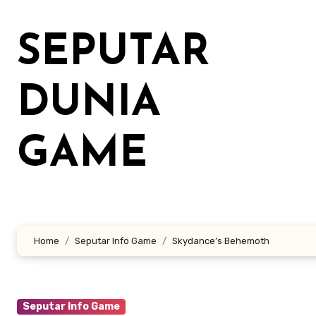
Lewati
ke
SEPUTAR
konten
DUNIA
GAME
Home
Seputar Info Game
Skydance’s Behemoth
Seputar Info Game