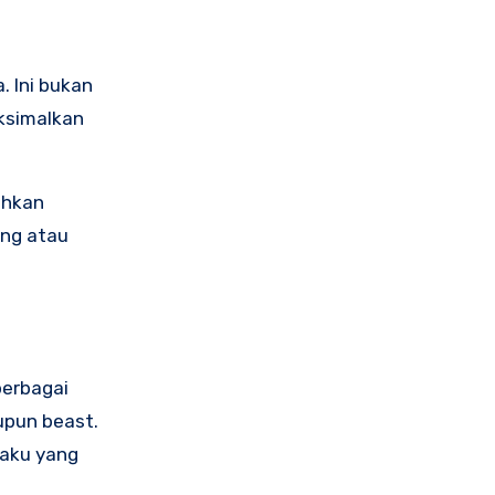
 Ini bukan
ksimalkan
ahkan
ang atau
berbagai
upun beast.
laku yang