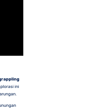
grappling
lorasi ini
arungan.
gunungan