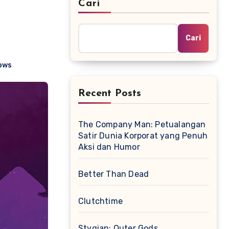
Cari
Cari
ows
Recent Posts
The Company Man: Petualangan
Satir Dunia Korporat yang Penuh
Aksi dan Humor
Better Than Dead
Clutchtime
Stygian: Outer Gods