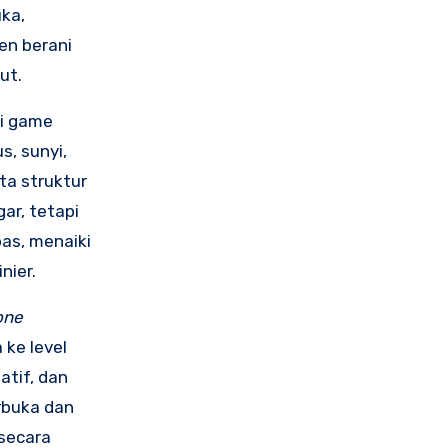
ka,
en berani
ut.
ri game
s, sunyi,
ta struktur
ar, tetapi
bas, menaiki
nier.
one
ke level
atif, dan
rbuka dan
 secara