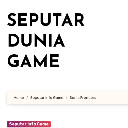
Lewati
ke
SEPUTAR
konten
DUNIA
GAME
Home
Seputar Info Game
Sonic Frontiers
Seputar Info Game