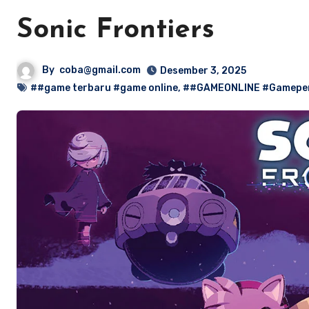
Sonic Frontiers
By
coba@gmail.com
Desember 3, 2025
##game terbaru #game online
,
##GAMEONLINE #Gamepera