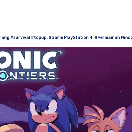
ng #survival #topup
,
#Game PlayStation 4
,
#Permainan Wind