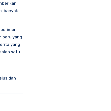
mberikan
a, banyak
sperimen
n baru yang
erita yang
salah satu
sius dan