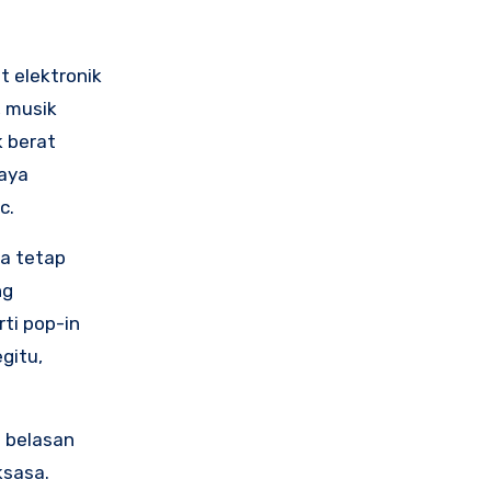
t elektronik
 musik
k berat
gaya
c.
ya tetap
ng
rti pop-in
gitu,
 belasan
ksasa.