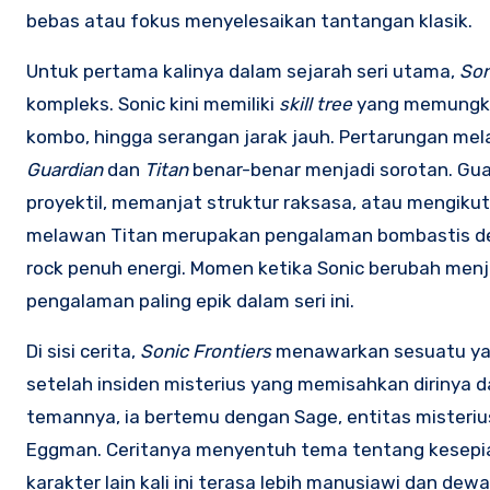
bebas atau fokus menyelesaikan tantangan klasik.
Untuk pertama kalinya dalam sejarah seri utama,
Son
kompleks. Sonic kini memiliki
skill tree
yang memungkin
kombo, hingga serangan jarak jauh. Pertarungan me
Guardian
dan
Titan
benar-benar menjadi sorotan. Gua
proyektil, memanjat struktur raksasa, atau mengiku
melawan Titan merupakan pengalaman bombastis de
rock penuh energi. Momen ketika Sonic berubah men
pengalaman paling epik dalam seri ini.
Di sisi cerita,
Sonic Frontiers
menawarkan sesuatu yang
setelah insiden misterius yang memisahkan dirinya
temannya, ia bertemu dengan Sage, entitas misteri
Eggman. Ceritanya menyentuh tema tentang kesepian,
karakter lain kali ini terasa lebih manusiawi dan de