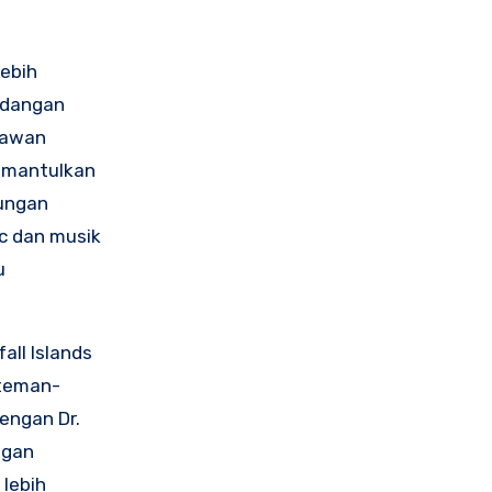
ebih
ndangan
lawan
memantulkan
rungan
c dan musik
u
ll Islands
 teman-
engan Dr.
ngan
 lebih