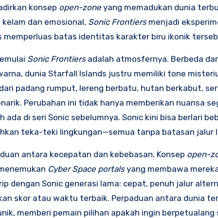
adirkan konsep
open-zone
yang memadukan dunia terbu
h kelam dan emosional,
Sonic Frontiers
menjadi eksperim
emperluas batas identitas karakter biru ikonik terseb
memulai
Sonic Frontiers
adalah atmosfernya. Berbeda da
a, dunia Starfall Islands justru memiliki tone misteriu
dari padang rumput, lereng berbatu, hutan berkabut, ser
narik. Perubahan ini tidak hanya memberikan nuansa seg
da di seri Sonic sebelumnya. Sonic kini bisa berlari be
hkan teka-teki lingkungan—semua tanpa batasan jalur li
aduan antara kecepatan dan kebebasan. Konsep
open-z
l menemukan
Cyber Space portals
yang membawa mereka 
rip dengan Sonic generasi lama: cepat, penuh jalur altern
an skor atau waktu terbaik. Perpaduan antara dunia te
unik, memberi pemain pilihan apakah ingin berpetualang