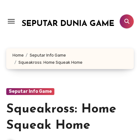
Lewati
ke
konten
SEPUTAR DUNIA GAME
Home
Seputar Info Game
Squeakross: Home Squeak Home
Seputar Info Game
Squeakross: Home
Squeak Home