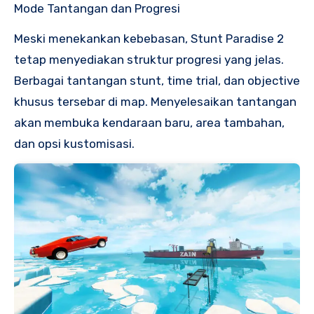
Mode Tantangan dan Progresi
Meski menekankan kebebasan, Stunt Paradise 2
tetap menyediakan struktur progresi yang jelas.
Berbagai tantangan stunt, time trial, dan objective
khusus tersebar di map. Menyelesaikan tantangan
akan membuka kendaraan baru, area tambahan,
dan opsi kustomisasi.