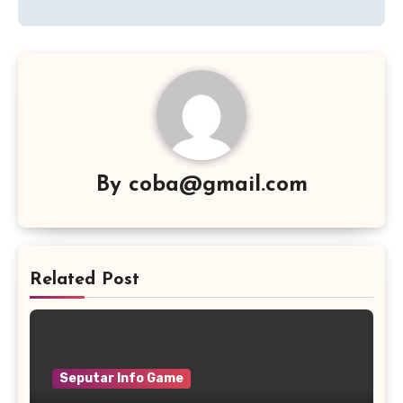
By
coba@gmail.com
Related Post
Seputar Info Game