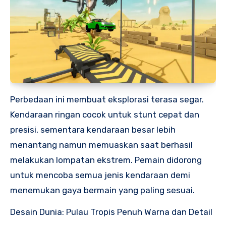
Perbedaan ini membuat eksplorasi terasa segar.
Kendaraan ringan cocok untuk stunt cepat dan
presisi, sementara kendaraan besar lebih
menantang namun memuaskan saat berhasil
melakukan lompatan ekstrem. Pemain didorong
untuk mencoba semua jenis kendaraan demi
menemukan gaya bermain yang paling sesuai.
Desain Dunia: Pulau Tropis Penuh Warna dan Detail