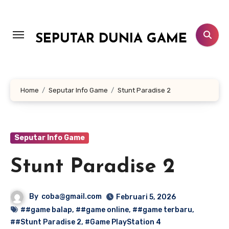
Lewati
ke
konten
SEPUTAR DUNIA GAME
Home
Seputar Info Game
Stunt Paradise 2
Seputar Info Game
Stunt Paradise 2
By
coba@gmail.com
Februari 5, 2026
##game balap
,
##game online
,
##game terbaru
,
##Stunt Paradise 2
,
#Game PlayStation 4