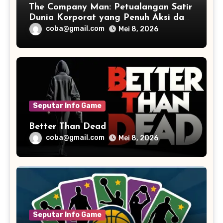
The Company Man: Petualangan Satir
Dunia Korporat yang Penuh Aksi dan
Humor
coba@gmail.com
Mei 8, 2026
Seputar Info Game
Better Than Dead
coba@gmail.com
Mei 8, 2026
Seputar Info Game