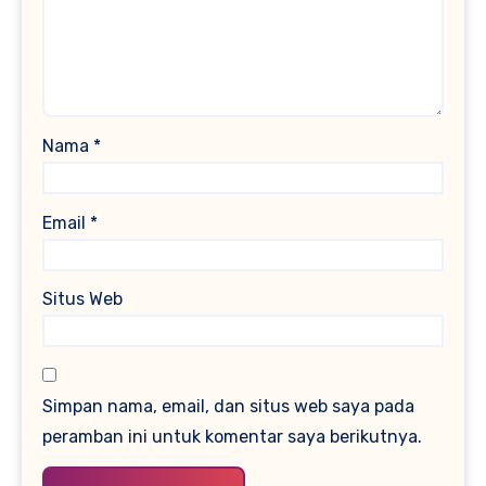
Nama
*
Email
*
Situs Web
Simpan nama, email, dan situs web saya pada
peramban ini untuk komentar saya berikutnya.