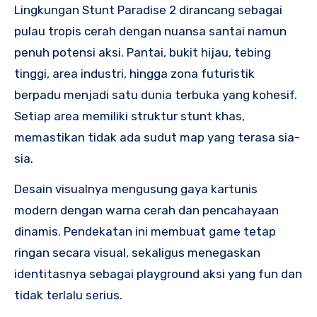
Lingkungan Stunt Paradise 2 dirancang sebagai
pulau tropis cerah dengan nuansa santai namun
penuh potensi aksi. Pantai, bukit hijau, tebing
tinggi, area industri, hingga zona futuristik
berpadu menjadi satu dunia terbuka yang kohesif.
Setiap area memiliki struktur stunt khas,
memastikan tidak ada sudut map yang terasa sia-
sia.
Desain visualnya mengusung gaya kartunis
modern dengan warna cerah dan pencahayaan
dinamis. Pendekatan ini membuat game tetap
ringan secara visual, sekaligus menegaskan
identitasnya sebagai playground aksi yang fun dan
tidak terlalu serius.