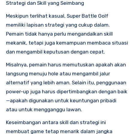
Strategi dan Skill yang Seimbang
Meskipun terlihat kasual, Super Battle Golf
memiliki lapisan strategi yang cukup dalam.
Pemain tidak hanya perlu mengandalkan skill
mekanik, tetapi juga kemampuan membaca situasi
dan mengambil keputusan dengan cepat.
Misalnya, pemain harus memutuskan apakah akan
langsung menuju hole atau mengambil jalur
alternatif yang lebih aman. Selain itu, penggunaan
power-up juga harus dipertimbangkan dengan baik
—apakah digunakan untuk keuntungan pribadi
atau untuk mengganggu lawan.
Keseimbangan antara skill dan strategi ini
membuat game tetap menarik dalam jangka