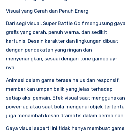
Visual yang Cerah dan Penuh Energi
Dari segi visual, Super Battle Golf mengusung gaya
grafis yang cerah, penuh warna, dan sedikit
kartunis. Desain karakter dan lingkungan dibuat
dengan pendekatan yang ringan dan
menyenangkan, sesuai dengan tone gameplay-
nya.
Animasi dalam game terasa halus dan responsif,
memberikan umpan balik yang jelas terhadap
setiap aksi pemain. Efek visual saat menggunakan
power-up atau saat bola mengenai objek tertentu
juga menambah kesan dramatis dalam permainan.
Gaya visual seperti ini tidak hanya membuat game