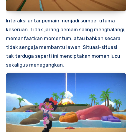
Interaksi antar pemain menjadi sumber utama
keseruan. Tidak jarang pemain saling menghalangi,
memanfaatkan momentum, atau bahkan secara
tidak sengaja membantu lawan. Situasi-situasi
tak terduga seperti ini menciptakan momen lucu
sekaligus menegangkan.