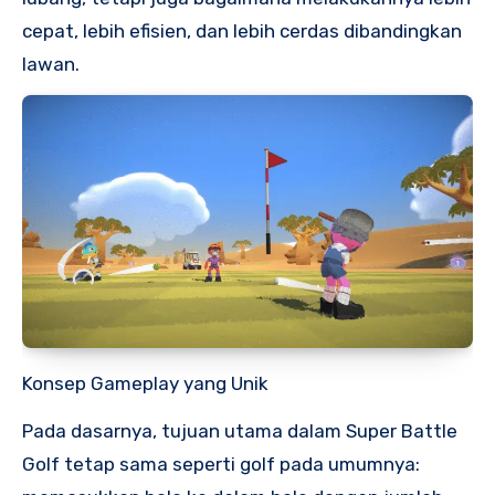
cepat, lebih efisien, dan lebih cerdas dibandingkan
lawan.
Konsep Gameplay yang Unik
Pada dasarnya, tujuan utama dalam Super Battle
Golf tetap sama seperti golf pada umumnya: