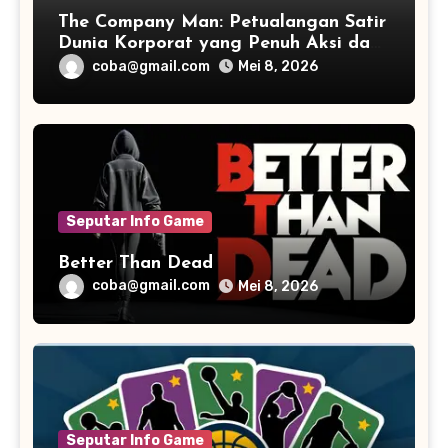
The Company Man: Petualangan Satir
Dunia Korporat yang Penuh Aksi dan
Humor
coba@gmail.com
Mei 8, 2026
Seputar Info Game
Better Than Dead
coba@gmail.com
Mei 8, 2026
Seputar Info Game