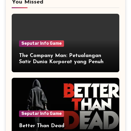
You Missed
Seputar Info Game
The Company Man: Petualangan
Satir Dunia Korporat yang Penuh
Aksi dan Humor
Seputar Info Game
Better Than Dead