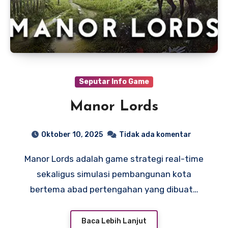
Seputar Info Game
Manor Lords
Oktober 10, 2025
Tidak ada komentar
Manor Lords adalah game strategi real-time
sekaligus simulasi pembangunan kota
bertema abad pertengahan yang dibuat…
Baca Lebih Lanjut