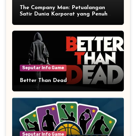
The Company Man: Petualangan
Satir Dunia Korporat yang Penuh
Aksi dan Humor
Seputar Info Game
Better Than Dead
Seputar Info Game