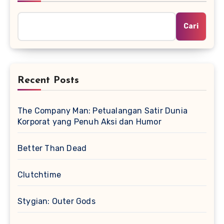
Cari
Recent Posts
The Company Man: Petualangan Satir Dunia
Korporat yang Penuh Aksi dan Humor
Better Than Dead
Clutchtime
Stygian: Outer Gods