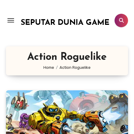
Lewati
ke
konten
SEPUTAR DUNIA GAME
Action Roguelike
Home
Action Roguelike