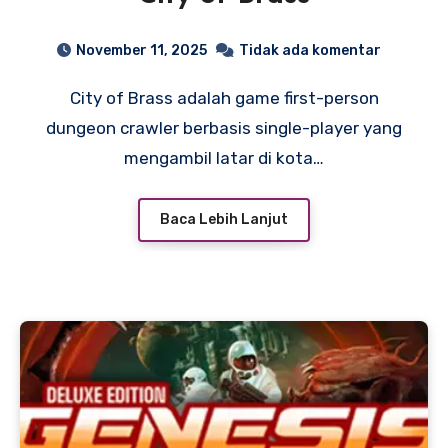
November 11, 2025
Tidak ada komentar
City of Brass adalah game first-person
dungeon crawler berbasis single-player yang
mengambil latar di kota…
Baca Lebih Lanjut