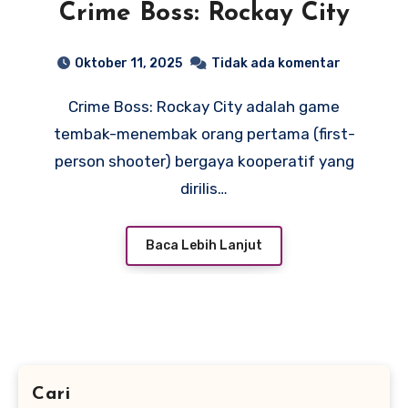
Crime Boss: Rockay City
Oktober 11, 2025
Tidak ada komentar
Crime Boss: Rockay City adalah game
tembak-menembak orang pertama (first-
person shooter) bergaya kooperatif yang
dirilis…
Baca Lebih Lanjut
Cari