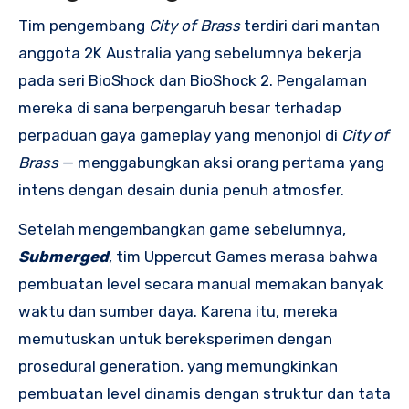
Tim pengembang
City of Brass
terdiri dari mantan
anggota 2K Australia yang sebelumnya bekerja
pada seri BioShock dan BioShock 2. Pengalaman
mereka di sana berpengaruh besar terhadap
perpaduan gaya gameplay yang menonjol di
City of
Brass
— menggabungkan aksi orang pertama yang
intens dengan desain dunia penuh atmosfer.
Setelah mengembangkan game sebelumnya,
Submerged
, tim Uppercut Games merasa bahwa
pembuatan level secara manual memakan banyak
waktu dan sumber daya. Karena itu, mereka
memutuskan untuk bereksperimen dengan
prosedural generation, yang memungkinkan
pembuatan level dinamis dengan struktur dan tata