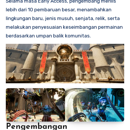
Selama masa Early Access, pengembang merilis
lebih dari 10 pembaruan besar, menambahkan
lingkungan baru, jenis musuh, senjata, relik, serta
melakukan penyesuaian keseimbangan permainan
berdasarkan umpan balik komunitas.
Pengembangan