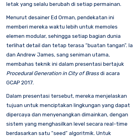
letak yang selalu berubah di setiap permainan.
Menurut desainer Ed Orman, pendekatan ini
memberi mereka waktu lebih untuk memoles
elemen modular, sehingga setiap bagian dunia
terlihat detail dan tetap terasa “buatan tangan”. Ia
dan Andrew James, sang seniman utama,
membahas teknik ini dalam presentasi bertajuk
Procedural Generation in City of Brass
di acara
GCAP 2017.
Dalam presentasi tersebut, mereka menjelaskan
tujuan untuk menciptakan lingkungan yang dapat
dipercaya dan menyenangkan dimainkan, dengan
sistem yang menghasilkan level secara real-time
berdasarkan satu “seed” algoritmik. Untuk