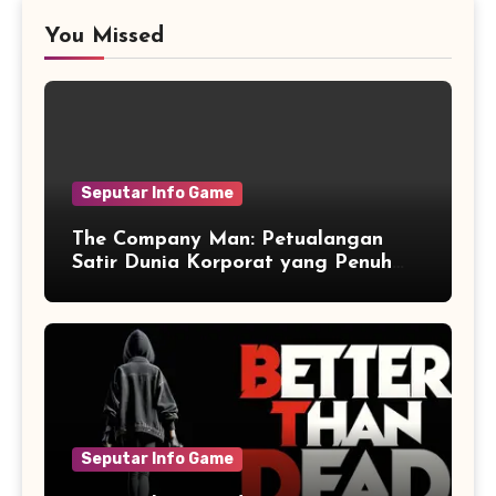
You Missed
Seputar Info Game
The Company Man: Petualangan
Satir Dunia Korporat yang Penuh
Aksi dan Humor
Seputar Info Game