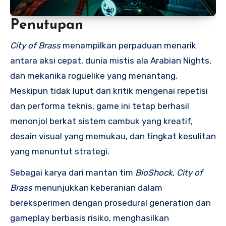
Penutupan
City of Brass
menampilkan perpaduan menarik
antara aksi cepat, dunia mistis ala Arabian Nights,
dan mekanika roguelike yang menantang.
Meskipun tidak luput dari kritik mengenai repetisi
dan performa teknis, game ini tetap berhasil
menonjol berkat sistem cambuk yang kreatif,
desain visual yang memukau, dan tingkat kesulitan
yang menuntut strategi.
Sebagai karya dari mantan tim
BioShock
,
City of
Brass
menunjukkan keberanian dalam
bereksperimen dengan prosedural generation dan
gameplay berbasis risiko, menghasilkan