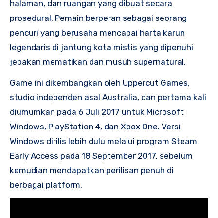
halaman, dan ruangan yang dibuat secara
prosedural. Pemain berperan sebagai seorang
pencuri yang berusaha mencapai harta karun
legendaris di jantung kota mistis yang dipenuhi
jebakan mematikan dan musuh supernatural.
Game ini dikembangkan oleh Uppercut Games,
studio independen asal Australia, dan pertama kali
diumumkan pada 6 Juli 2017 untuk Microsoft
Windows, PlayStation 4, dan Xbox One. Versi
Windows dirilis lebih dulu melalui program Steam
Early Access pada 18 September 2017, sebelum
kemudian mendapatkan perilisan penuh di
berbagai platform.