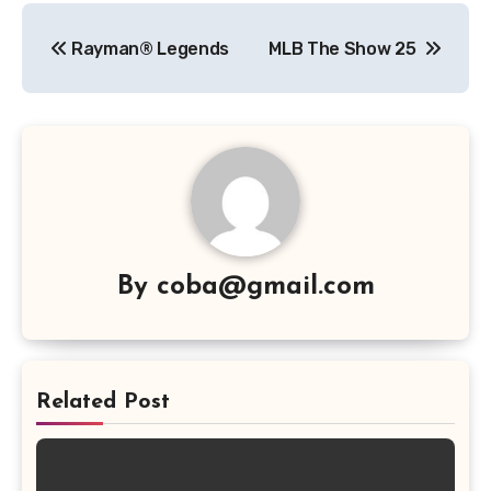
Navigasi
Rayman® Legends
MLB The Show 25
pos
By
coba@gmail.com
Related Post