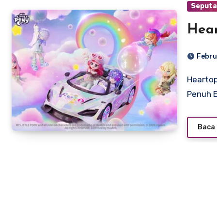
Seputa
Hear
Febru
Heartopia: Dunia Simulasi Sosial yang Hangat, Bebas, dan
Penuh E
Baca 