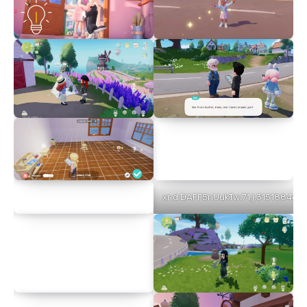
xr:d:DAFF5nUukTw:71,j:315188463