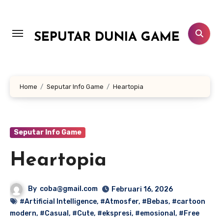
Lewati
ke
konten
SEPUTAR DUNIA GAME
Home
Seputar Info Game
Heartopia
Seputar Info Game
Heartopia
By
coba@gmail.com
Februari 16, 2026
#Artificial Intelligence
,
#Atmosfer
,
#Bebas
,
#cartoon
modern
,
#Casual
,
#Cute
,
#ekspresi
,
#emosional
,
#Free