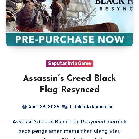
Seputar Info Game
Assassin’s Creed Black
Flag Resynced
April 28, 2026
Tidak ada komentar
Assassin’s Creed Black Flag Resynced merujuk
pada pengalaman memainkan ulang atau