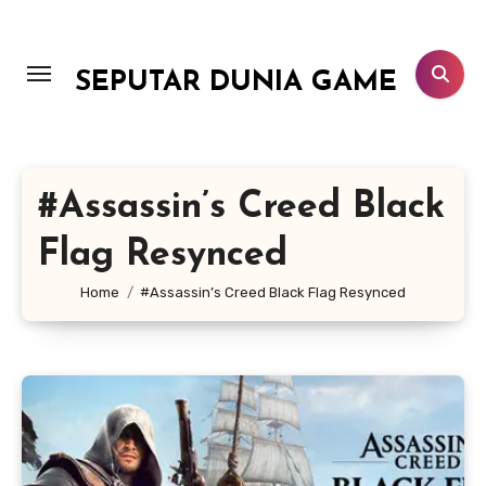
Lewati
ke
konten
SEPUTAR DUNIA GAME
#Assassin’s Creed Black
Flag Resynced
Home
#Assassin’s Creed Black Flag Resynced