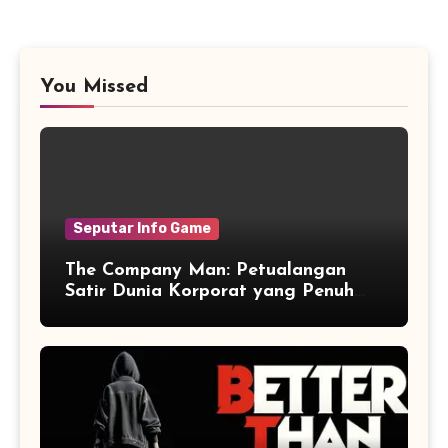
You Missed
Seputar Info Game
The Company Man: Petualangan
Satir Dunia Korporat yang Penuh
Aksi dan Humor