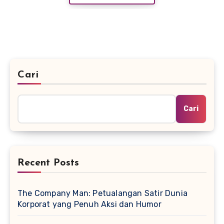
Cari
Cari
Recent Posts
The Company Man: Petualangan Satir Dunia
Korporat yang Penuh Aksi dan Humor