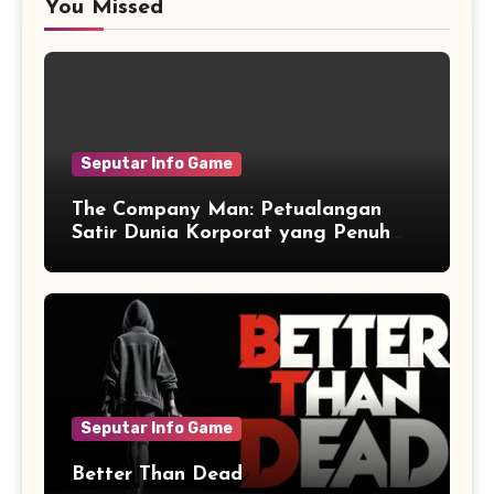
You Missed
Seputar Info Game
The Company Man: Petualangan
Satir Dunia Korporat yang Penuh
Aksi dan Humor
Seputar Info Game
Better Than Dead