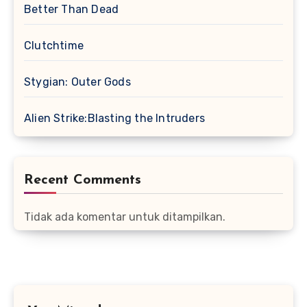
Better Than Dead
Clutchtime
Stygian: Outer Gods
Alien Strike:Blasting the Intruders
Recent Comments
Tidak ada komentar untuk ditampilkan.