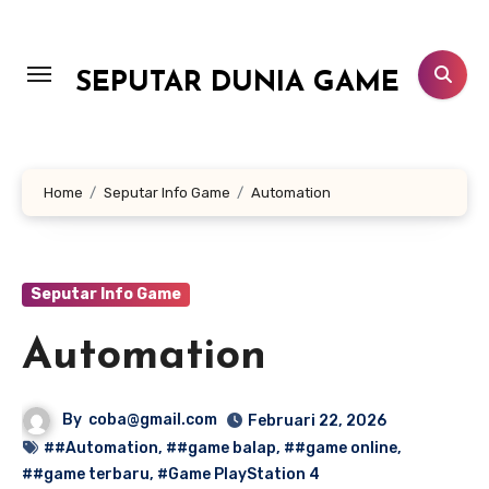
Lewati
ke
konten
SEPUTAR DUNIA GAME
Home
Seputar Info Game
Automation
Seputar Info Game
Automation
By
coba@gmail.com
Februari 22, 2026
##Automation
,
##game balap
,
##game online
,
##game terbaru
,
#Game PlayStation 4