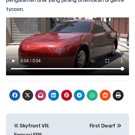
pengalaman unik yang jarang ditemukan di genre
tycoon.
Navigasi
Skyfront VR:
First Dwarf
pos
Sensasi FPS