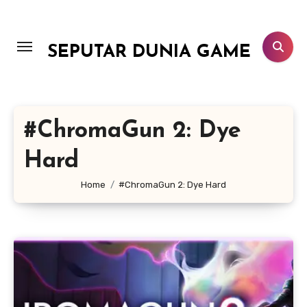
Lewati
ke
konten
SEPUTAR DUNIA GAME
#ChromaGun 2: Dye
Hard
Home
#ChromaGun 2: Dye Hard