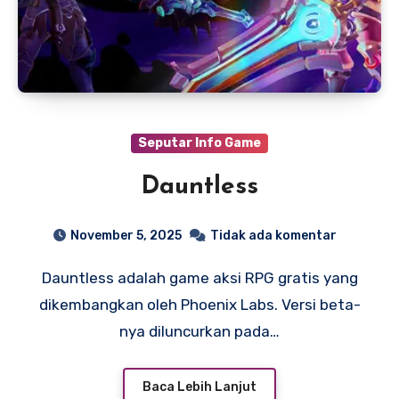
Seputar Info Game
Dauntless
November 5, 2025
Tidak ada komentar
Dauntless adalah game aksi RPG gratis yang
dikembangkan oleh Phoenix Labs. Versi beta-
nya diluncurkan pada…
Baca Lebih Lanjut