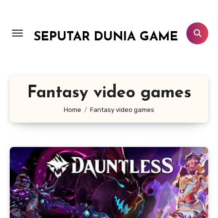
Lewati
ke
konten
SEPUTAR DUNIA GAME
Fantasy video games
Home
Fantasy video games