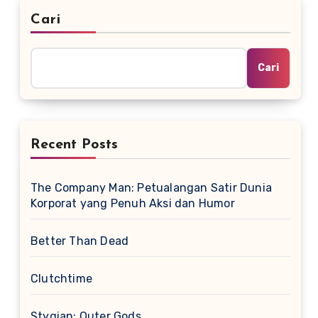
Cari
Cari
Recent Posts
The Company Man: Petualangan Satir Dunia
Korporat yang Penuh Aksi dan Humor
Better Than Dead
Clutchtime
Stygian: Outer Gods