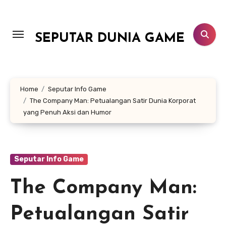
Lewati
ke
konten
SEPUTAR DUNIA GAME
Home
Seputar Info Game
The Company Man: Petualangan Satir Dunia Korporat
yang Penuh Aksi dan Humor
Seputar Info Game
The Company Man:
Petualangan Satir