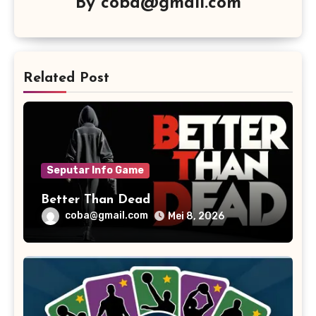
By
coba@gmail.com
Related Post
Seputar Info Game
Better Than Dead
coba@gmail.com
Mei 8, 2026