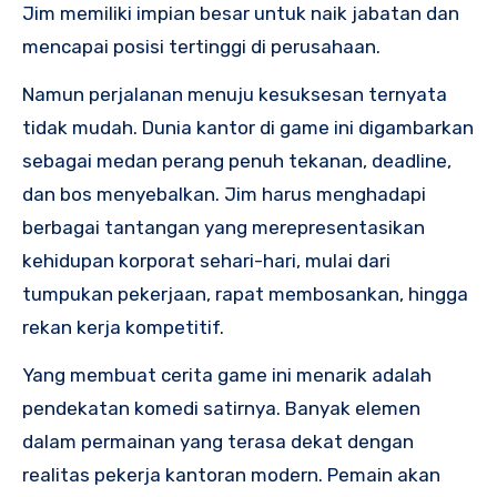
Jim memiliki impian besar untuk naik jabatan dan
mencapai posisi tertinggi di perusahaan.
Namun perjalanan menuju kesuksesan ternyata
tidak mudah. Dunia kantor di game ini digambarkan
sebagai medan perang penuh tekanan, deadline,
dan bos menyebalkan. Jim harus menghadapi
berbagai tantangan yang merepresentasikan
kehidupan korporat sehari-hari, mulai dari
tumpukan pekerjaan, rapat membosankan, hingga
rekan kerja kompetitif.
Yang membuat cerita game ini menarik adalah
pendekatan komedi satirnya. Banyak elemen
dalam permainan yang terasa dekat dengan
realitas pekerja kantoran modern. Pemain akan