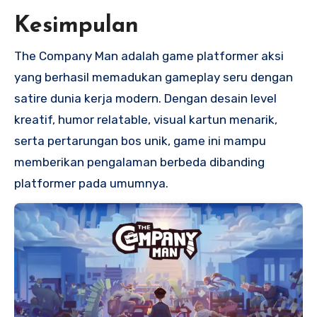
Kesimpulan
The Company Man adalah game platformer aksi
yang berhasil memadukan gameplay seru dengan
satire dunia kerja modern. Dengan desain level
kreatif, humor relatable, visual kartun menarik,
serta pertarungan bos unik, game ini mampu
memberikan pengalaman berbeda dibanding
platformer pada umumnya.