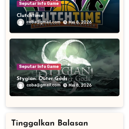
Seputar Info Game
Clutchtime
coba@gmail.com
Mei 8, 2026
Seputar Info Game
Stygian: Outer Gods
coba@gmail.com
Mei 8, 2026
Tinggalkan Balasan