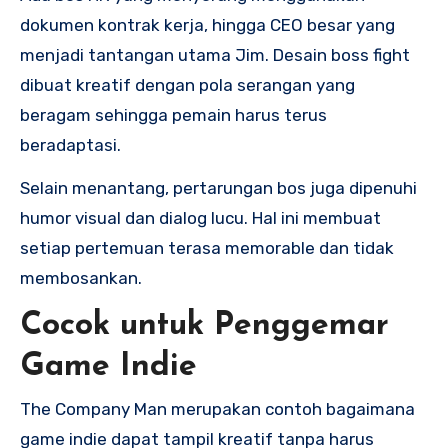
dokumen kontrak kerja, hingga CEO besar yang
menjadi tantangan utama Jim. Desain boss fight
dibuat kreatif dengan pola serangan yang
beragam sehingga pemain harus terus
beradaptasi.
Selain menantang, pertarungan bos juga dipenuhi
humor visual dan dialog lucu. Hal ini membuat
setiap pertemuan terasa memorable dan tidak
membosankan.
Cocok untuk Penggemar
Game Indie
The Company Man merupakan contoh bagaimana
game indie dapat tampil kreatif tanpa harus