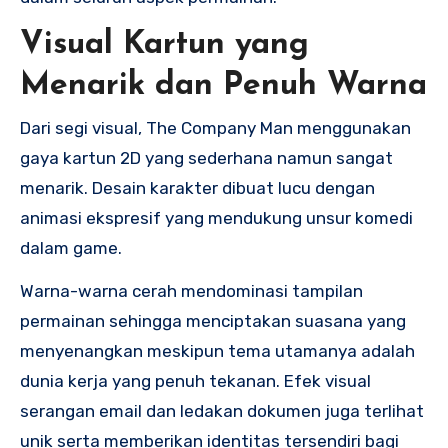
Visual Kartun yang
Menarik dan Penuh Warna
Dari segi visual, The Company Man menggunakan
gaya kartun 2D yang sederhana namun sangat
menarik. Desain karakter dibuat lucu dengan
animasi ekspresif yang mendukung unsur komedi
dalam game.
Warna-warna cerah mendominasi tampilan
permainan sehingga menciptakan suasana yang
menyenangkan meskipun tema utamanya adalah
dunia kerja yang penuh tekanan. Efek visual
serangan email dan ledakan dokumen juga terlihat
unik serta memberikan identitas tersendiri bagi