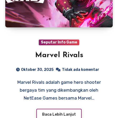
Seputar Info Game
Marvel Rivals
Oktober 30, 2025
Tidak ada komentar
Marvel Rivals adalah game hero shooter
bergaya tim yang dikembangkan oleh
NetEase Games bersama Marvel…
Baca Lebih Lanjut