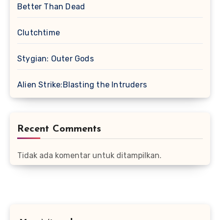
Better Than Dead
Clutchtime
Stygian: Outer Gods
Alien Strike:Blasting the Intruders
Recent Comments
Tidak ada komentar untuk ditampilkan.