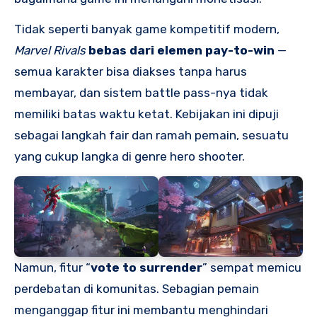
Tidak seperti banyak game kompetitif modern,
Marvel Rivals
bebas dari elemen pay-to-win
—
semua karakter bisa diakses tanpa harus
membayar, dan sistem battle pass-nya tidak
memiliki batas waktu ketat. Kebijakan ini dipuji
sebagai langkah fair dan ramah pemain, sesuatu
yang cukup langka di genre hero shooter.
Namun, fitur “
vote to surrender
” sempat memicu
perdebatan di komunitas. Sebagian pemain
menganggap fitur ini membantu menghindari