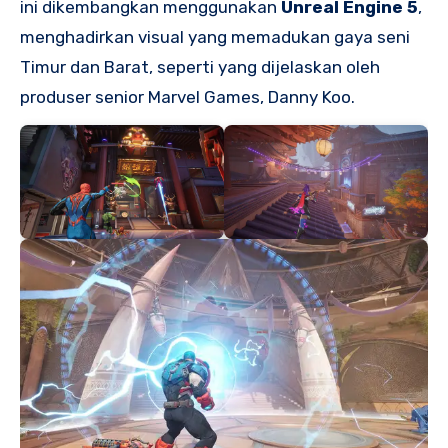
ini dikembangkan menggunakan
Unreal Engine 5
,
menghadirkan visual yang memadukan gaya seni
Timur dan Barat, seperti yang dijelaskan oleh
produser senior Marvel Games, Danny Koo.