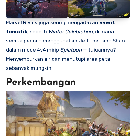
Marvel Rivals juga sering mengadakan
event
tematik
, seperti
Winter Celebration
, di mana
semua pemain menggunakan Jeff the Land Shark
dalam mode 4v4 mirip
Splatoon
— tujuannya?
Menyemburkan air dan menutupi area peta
sebanyak mungkin.
Perkembangan