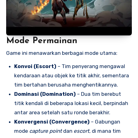
Mode Permainan
Game ini menawarkan berbagai mode utama:
Konvoi (Escort)
– Tim penyerang mengawal
kendaraan atau objek ke titik akhir, sementara
tim bertahan berusaha menghentikannya.
Dominasi (Domination)
– Dua tim berebut
titik kendali di beberapa lokasi kecil, berpindah
antar area setelah satu ronde berakhir.
Konvergensi (Convergence)
– Gabungan
mode
capture point
dan
escort
, di mana tim