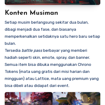
Konten Musiman
Setiap musim berlangsung sekitar dua bulan,
dibagi menjadi dua fase, dan biasanya
memperkenalkan setidaknya satu hero baru setiap
bulan.
Tersedia
battle pass
berbayar yang memberi
hadiah seperti skin, emote, spray, dan banner.
Semua item bisa dibuka menggunakan Chrono
Tokens (mata uang gratis dari misi harian dan
mingguan) atau Lattice, mata uang premium yang
bisa dibeli atau didapat dari event.