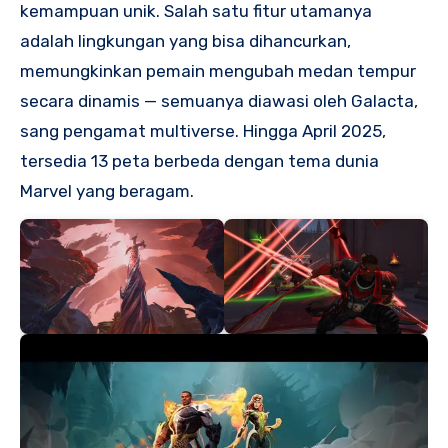
kemampuan unik. Salah satu fitur utamanya
adalah lingkungan yang bisa dihancurkan,
memungkinkan pemain mengubah medan tempur
secara dinamis — semuanya diawasi oleh Galacta,
sang pengamat multiverse. Hingga April 2025,
tersedia 13 peta berbeda dengan tema dunia
Marvel yang beragam.