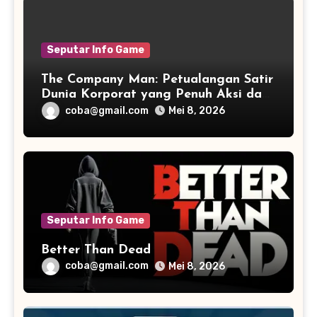
Seputar Info Game
The Company Man: Petualangan Satir
Dunia Korporat yang Penuh Aksi dan
Humor
coba@gmail.com
Mei 8, 2026
Seputar Info Game
Better Than Dead
coba@gmail.com
Mei 8, 2026