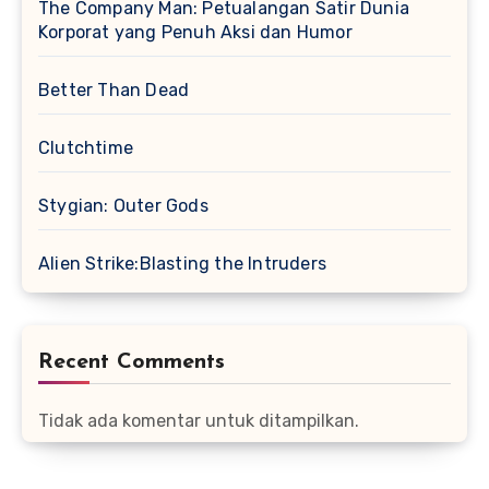
The Company Man: Petualangan Satir Dunia
Korporat yang Penuh Aksi dan Humor
Better Than Dead
Clutchtime
Stygian: Outer Gods
Alien Strike:Blasting the Intruders
Recent Comments
Tidak ada komentar untuk ditampilkan.