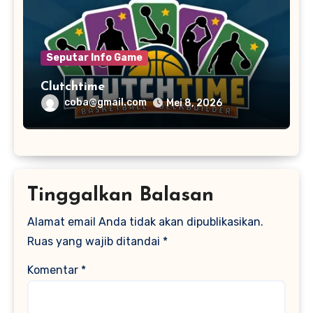
Seputar Info Game
Clutchtime
coba@gmail.com
Mei 8, 2026
Tinggalkan Balasan
Alamat email Anda tidak akan dipublikasikan.
Ruas yang wajib ditandai
*
Komentar
*