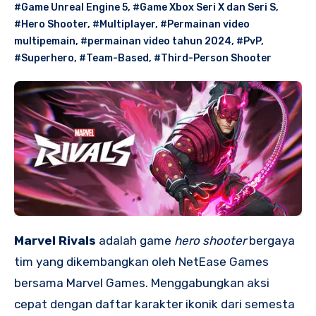
#Game Unreal Engine 5
,
#Game Xbox Seri X dan Seri S
,
#Hero Shooter
,
#Multiplayer
,
#Permainan video
multipemain
,
#permainan video tahun 2024
,
#PvP
,
#Superhero
,
#Team-Based
,
#Third-Person Shooter
Marvel Rivals
adalah game
hero shooter
bergaya
tim yang dikembangkan oleh NetEase Games
bersama Marvel Games. Menggabungkan aksi
cepat dengan daftar karakter ikonik dari semesta