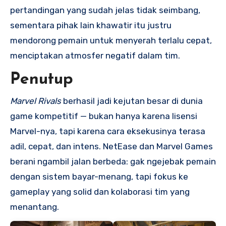
pertandingan yang sudah jelas tidak seimbang,
sementara pihak lain khawatir itu justru
mendorong pemain untuk menyerah terlalu cepat,
menciptakan atmosfer negatif dalam tim.
Penutup
Marvel Rivals
berhasil jadi kejutan besar di dunia
game kompetitif — bukan hanya karena lisensi
Marvel-nya, tapi karena cara eksekusinya terasa
adil, cepat, dan intens. NetEase dan Marvel Games
berani ngambil jalan berbeda: gak ngejebak pemain
dengan sistem bayar-menang, tapi fokus ke
gameplay yang solid dan kolaborasi tim yang
menantang.