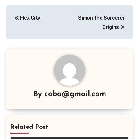
Navigasi
Flex City
Simon the Sorcerer
pos
Origins
By
coba@gmail.com
Related Post