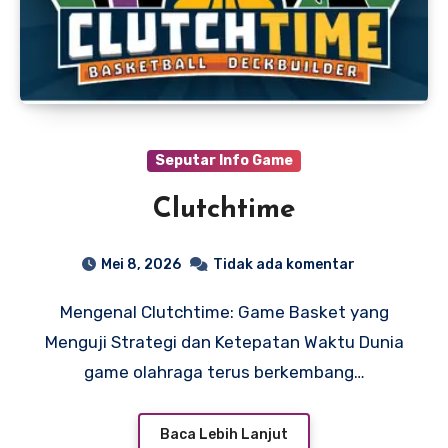
Seputar Info Game
Clutchtime
Mei 8, 2026
Tidak ada komentar
Mengenal Clutchtime: Game Basket yang
Menguji Strategi dan Ketepatan Waktu Dunia
game olahraga terus berkembang…
Baca Lebih Lanjut