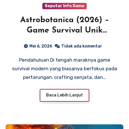
Seputar Info Game
Astrobotanica (2026) –
Game Survival Unik
dengan Sentuhan Ilmiah
Mei 6, 2026
Tidak ada komentar
dan Eksplorasi Alam
Pendahuluan Di tengah maraknya game
Prasejarah
survival modern yang biasanya berfokus pada
pertarungan, crafting senjata, dan…
Baca Lebih Lanjut