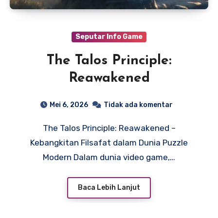
Seputar Info Game
The Talos Principle:
Reawakened
Mei 6, 2026
Tidak ada komentar
The Talos Principle: Reawakened –
Kebangkitan Filsafat dalam Dunia Puzzle
Modern Dalam dunia video game,…
Baca Lebih Lanjut