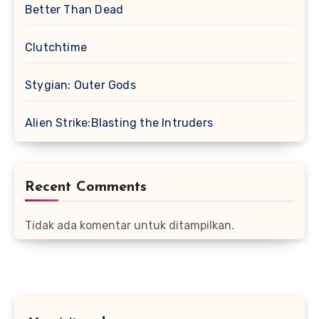
Better Than Dead
Clutchtime
Stygian: Outer Gods
Alien Strike:Blasting the Intruders
Recent Comments
Tidak ada komentar untuk ditampilkan.