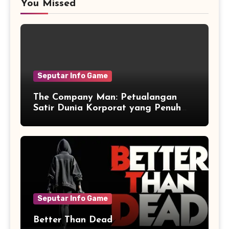
You Missed
Seputar Info Game
The Company Man: Petualangan
Satir Dunia Korporat yang Penuh
Aksi dan Humor
Seputar Info Game
Better Than Dead