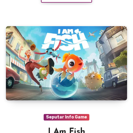
Seputar Info Game
I Am Fish