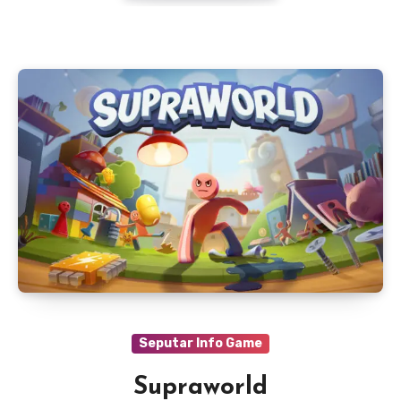
Seputar Info Game
Supraworld