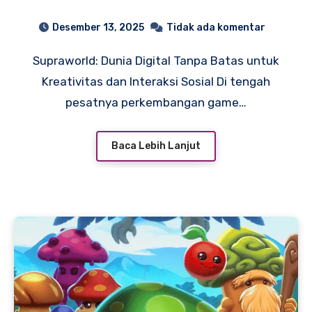
Desember 13, 2025
Tidak ada komentar
Supraworld: Dunia Digital Tanpa Batas untuk
Kreativitas dan Interaksi Sosial Di tengah
pesatnya perkembangan game…
Baca Lebih Lanjut