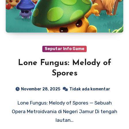
Seputar Info Game
Lone Fungus: Melody of
Spores
November 28, 2025
Tidak ada komentar
Lone Fungus: Melody of Spores — Sebuah
Opera Metroidvania di Negeri Jamur Di tengah
lautan…