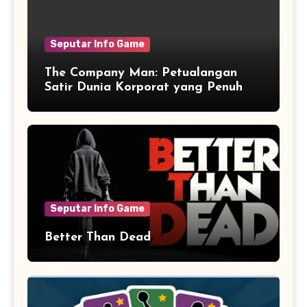
Seputar Info Game
The Company Man: Petualangan
Satir Dunia Korporat yang Penuh
Aksi dan Humor
Seputar Info Game
Better Than Dead