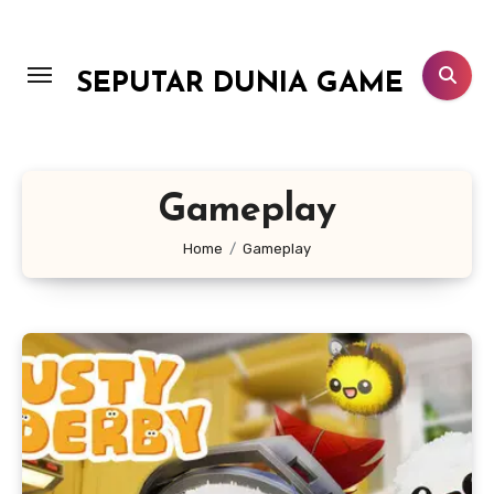
Lewati
ke
konten
SEPUTAR DUNIA GAME
Gameplay
Home
Gameplay