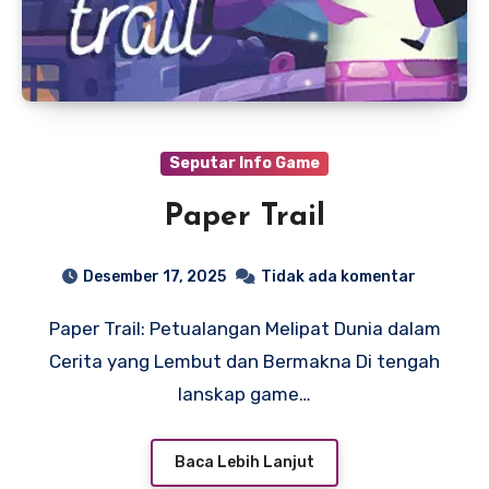
Seputar Info Game
Paper Trail
Desember 17, 2025
Tidak ada komentar
Paper Trail: Petualangan Melipat Dunia dalam
Cerita yang Lembut dan Bermakna Di tengah
lanskap game…
Baca Lebih Lanjut