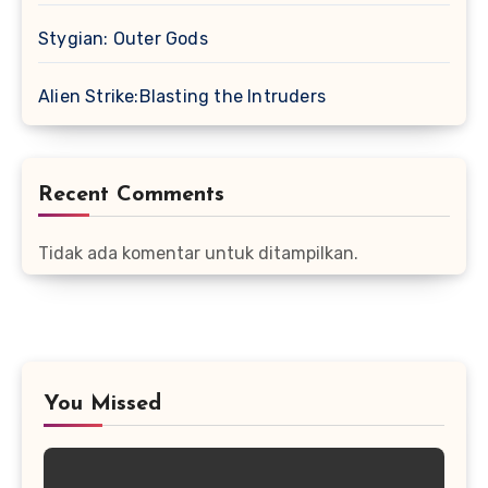
Stygian: Outer Gods
Alien Strike:Blasting the Intruders
Recent Comments
Tidak ada komentar untuk ditampilkan.
You Missed