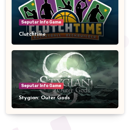
Seputar Info Game
Clutchtime
Seputar Info Game
Stygian: Outer Gods