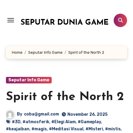
Lewati
ke
konten
SEPUTAR DUNIA GAME
Home
Seputar Info Game
Spirit of the North 2
Seputar Info Game
Spirit of the North 2
By
coba@gmail.com
November 26, 2025
#3D
,
#atmosferik
,
#Elegi Alam
,
#Gameplay
,
#keajaiban
,
#magis
,
#Meditasi Visual
,
#Misteri
,
#mistis
,