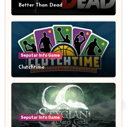
Better Than Dead
Seputar Info Game
Clutchtime
Seputar Info Game