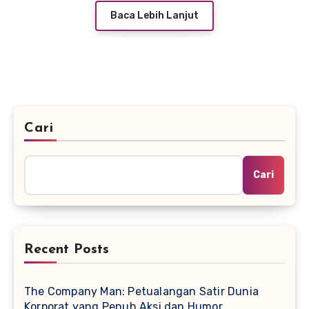
Baca Lebih Lanjut
Cari
Cari
Recent Posts
The Company Man: Petualangan Satir Dunia
Korporat yang Penuh Aksi dan Humor