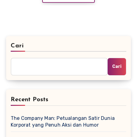
Cari
Cari
Recent Posts
The Company Man: Petualangan Satir Dunia
Korporat yang Penuh Aksi dan Humor