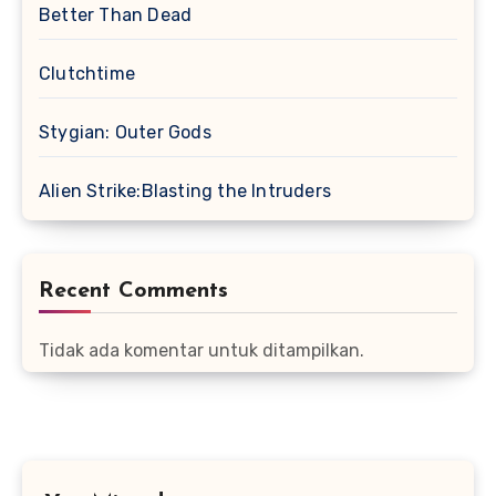
Better Than Dead
Clutchtime
Stygian: Outer Gods
Alien Strike:Blasting the Intruders
Recent Comments
Tidak ada komentar untuk ditampilkan.