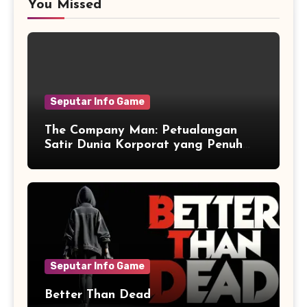
You Missed
Seputar Info Game
The Company Man: Petualangan
Satir Dunia Korporat yang Penuh
Aksi dan Humor
Seputar Info Game
Better Than Dead