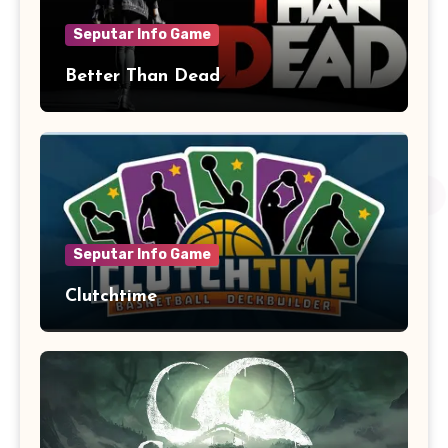
Seputar Info Game
Better Than Dead
Seputar Info Game
Clutchtime