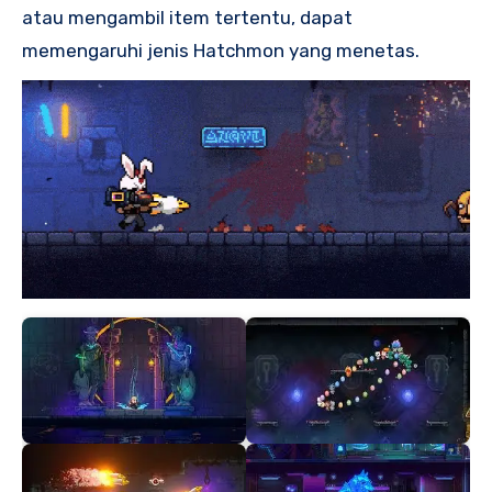
atau mengambil item tertentu, dapat
memengaruhi jenis Hatchmon yang menetas.