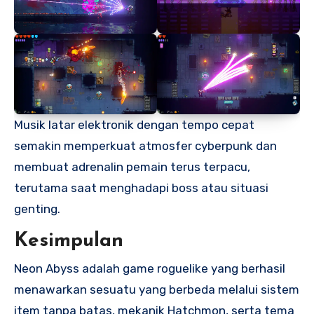
Musik latar elektronik dengan tempo cepat
semakin memperkuat atmosfer cyberpunk dan
membuat adrenalin pemain terus terpacu,
terutama saat menghadapi boss atau situasi
genting.
Kesimpulan
Neon Abyss adalah game roguelike yang berhasil
menawarkan sesuatu yang berbeda melalui sistem
item tanpa batas, mekanik Hatchmon, serta tema