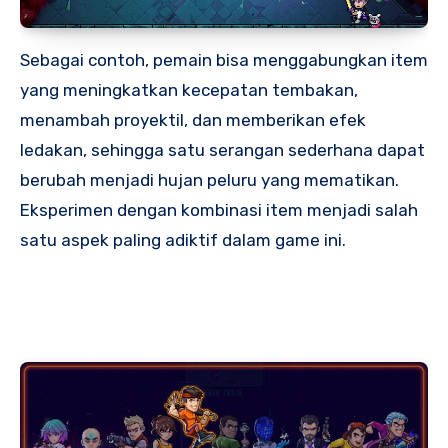
Sebagai contoh, pemain bisa menggabungkan item
yang meningkatkan kecepatan tembakan,
menambah proyektil, dan memberikan efek
ledakan, sehingga satu serangan sederhana dapat
berubah menjadi hujan peluru yang mematikan.
Eksperimen dengan kombinasi item menjadi salah
satu aspek paling adiktif dalam game ini.