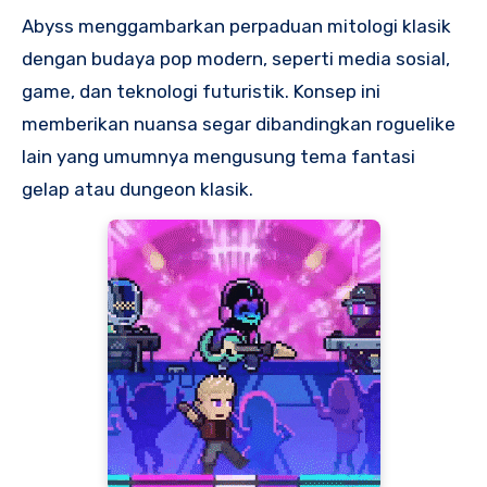
Abyss menggambarkan perpaduan mitologi klasik
dengan budaya pop modern, seperti media sosial,
game, dan teknologi futuristik. Konsep ini
memberikan nuansa segar dibandingkan roguelike
lain yang umumnya mengusung tema fantasi
gelap atau dungeon klasik.