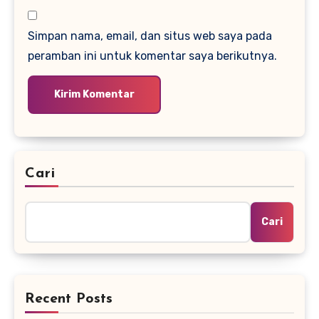
Simpan nama, email, dan situs web saya pada
peramban ini untuk komentar saya berikutnya.
Cari
Cari
Recent Posts