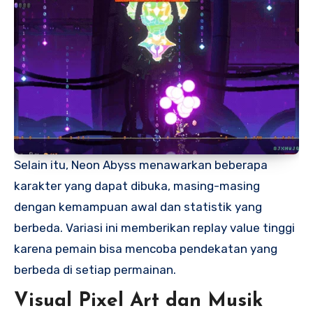
Selain itu, Neon Abyss menawarkan beberapa
karakter yang dapat dibuka, masing-masing
dengan kemampuan awal dan statistik yang
berbeda. Variasi ini memberikan replay value tinggi
karena pemain bisa mencoba pendekatan yang
berbeda di setiap permainan.
Visual Pixel Art dan Musik