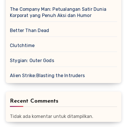
The Company Man: Petualangan Satir Dunia
Korporat yang Penuh Aksi dan Humor
Better Than Dead
Clutchtime
Stygian: Outer Gods
Alien Strike:Blasting the Intruders
Recent Comments
Tidak ada komentar untuk ditampilkan.