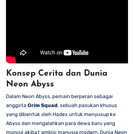
Konsep Cerita dan Dunia
Neon Abyss
Dalam Neon Abyss, pemain berperan sebagai
anggota
Grim Squad
, sebuah pasukan khusus
yang dibentuk oleh Hades untuk menyusup ke
Abyss dan mengalahkan para dewa baru yang
muncul akibat ambisi manusia modern. Dunia Neon