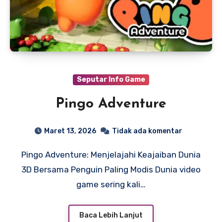
Seputar Info Game
Pingo Adventure
Maret 13, 2026
Tidak ada komentar
Pingo Adventure: Menjelajahi Keajaiban Dunia
3D Bersama Penguin Paling Modis Dunia video
game sering kali…
Baca Lebih Lanjut