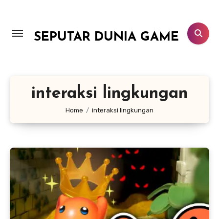
Lewati
ke
konten
SEPUTAR DUNIA GAME
interaksi lingkungan
Home
interaksi lingkungan