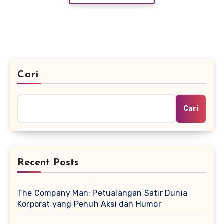
Cari
Cari
Recent Posts
The Company Man: Petualangan Satir Dunia
Korporat yang Penuh Aksi dan Humor