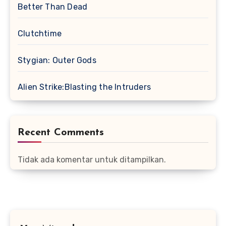
Better Than Dead
Clutchtime
Stygian: Outer Gods
Alien Strike:Blasting the Intruders
Recent Comments
Tidak ada komentar untuk ditampilkan.