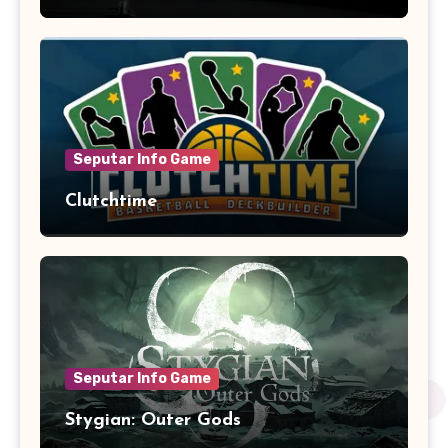
Seputar Info Game
Clutchtime
Seputar Info Game
Stygian: Outer Gods