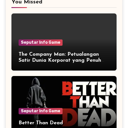
You Missed
Seputar Info Game
The Company Man: Petualangan
Satir Dunia Korporat yang Penuh
Aksi dan Humor
Seputar Info Game
Better Than Dead