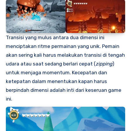
Transisi yang mulus antara dua dimensi ini
menciptakan ritme permainan yang unik. Pemain
akan sering kali harus melakukan transisi di tengah
udara atau saat sedang berlari cepat (
zipping
)
untuk menjaga momentum. Kecepatan dan
ketepatan dalam menentukan kapan harus
berpindah dimensi adalah inti dari keseruan game
ini.