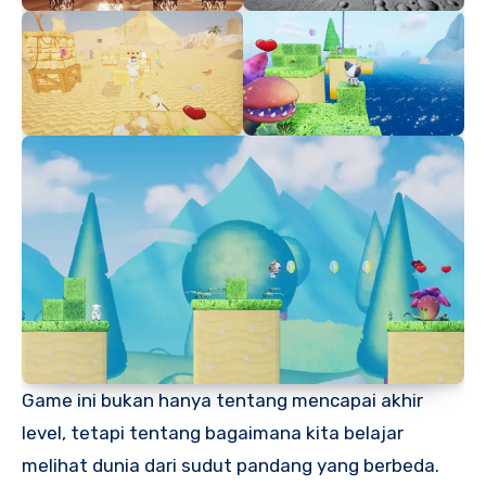
Game ini bukan hanya tentang mencapai akhir
level, tetapi tentang bagaimana kita belajar
melihat dunia dari sudut pandang yang berbeda.