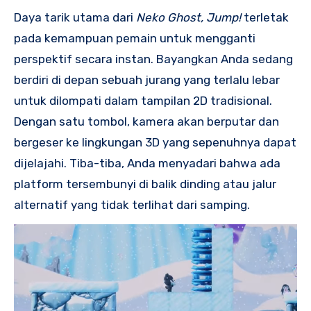
Daya tarik utama dari
Neko Ghost, Jump!
terletak
pada kemampuan pemain untuk mengganti
perspektif secara instan. Bayangkan Anda sedang
berdiri di depan sebuah jurang yang terlalu lebar
untuk dilompati dalam tampilan 2D tradisional.
Dengan satu tombol, kamera akan berputar dan
bergeser ke lingkungan 3D yang sepenuhnya dapat
dijelajahi. Tiba-tiba, Anda menyadari bahwa ada
platform tersembunyi di balik dinding atau jalur
alternatif yang tidak terlihat dari samping.