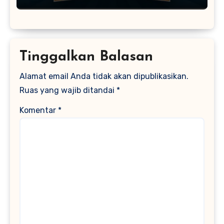
Tinggalkan Balasan
Alamat email Anda tidak akan dipublikasikan.
Ruas yang wajib ditandai
*
Komentar
*