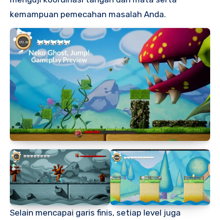
kemampuan pemecahan masalah Anda.
Selain mencapai garis finis, setiap level juga