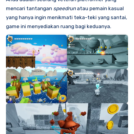
mencari tantangan
speedrun
atau pemain kasual
yang hanya ingin menikmati teka-teki yang santai,
game ini menyediakan ruang bagi keduanya.