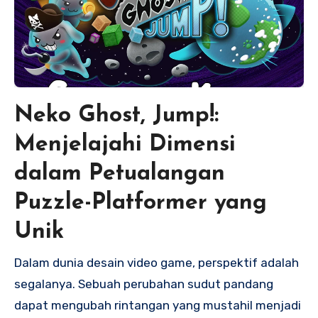
Neko Ghost, Jump!:
Menjelajahi Dimensi
dalam Petualangan
Puzzle-Platformer yang
Unik
Dalam dunia desain video game, perspektif adalah
segalanya. Sebuah perubahan sudut pandang
dapat mengubah rintangan yang mustahil menjadi