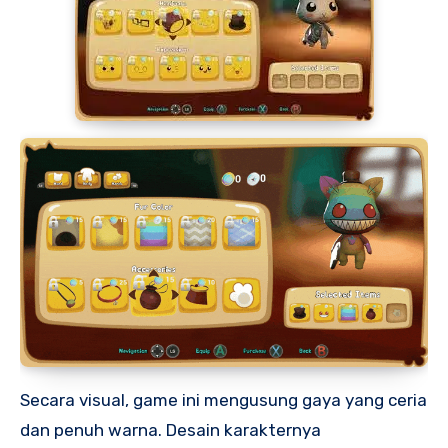
Secara visual, game ini mengusung gaya yang ceria
dan penuh warna. Desain karakternya