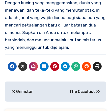
Dengan kucing yang menggemaskan, dunia yang
menawan, dan teka-teki yang memutar otak, ini
adalah judul yang wajib dicoba bagi siapa pun yang
mencari petualangan baru di luar batasan dua
dimensi. Siapkan diri Anda untuk melompat,
berpindah, dan meluncur melalui hutan misterius
yang menunggu untuk dijelajahi.
Navigasi
Grimstar
The Occultist
pos