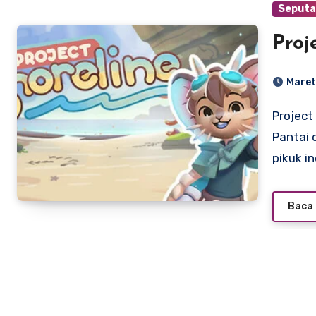
Seputa
Proj
Maret
Project Shoreline: Petualangan Mikro Menyelamatkan
Pantai 
pikuk i
Baca 