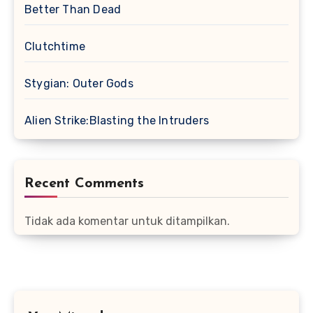
Better Than Dead
Clutchtime
Stygian: Outer Gods
Alien Strike:Blasting the Intruders
Recent Comments
Tidak ada komentar untuk ditampilkan.