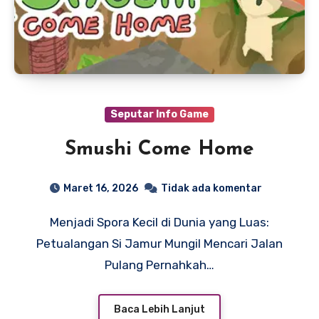
Seputar Info Game
Smushi Come Home
Maret 16, 2026
Tidak ada komentar
Menjadi Spora Kecil di Dunia yang Luas:
Petualangan Si Jamur Mungil Mencari Jalan
Pulang Pernahkah…
Baca Lebih Lanjut