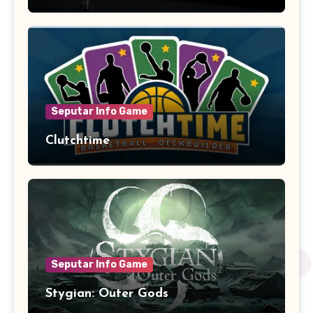
Seputar Info Game
Clutchtime
Seputar Info Game
Stygian: Outer Gods