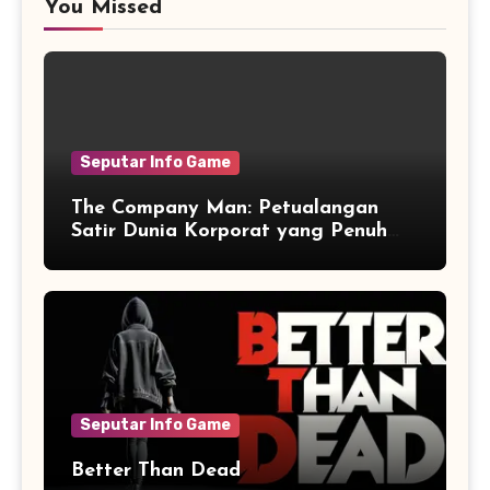
You Missed
Seputar Info Game
The Company Man: Petualangan
Satir Dunia Korporat yang Penuh
Aksi dan Humor
Seputar Info Game
Better Than Dead