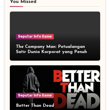
You Missed
Seputar Info Game
The Company Man: Petualangan
Satir Dunia Korporat yang Penuh
Aksi dan Humor
Seputar Info Game
Better Than Dead