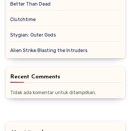
Better Than Dead
Clutchtime
Stygian: Outer Gods
Alien Strike:Blasting the Intruders
Recent Comments
Tidak ada komentar untuk ditampilkan.