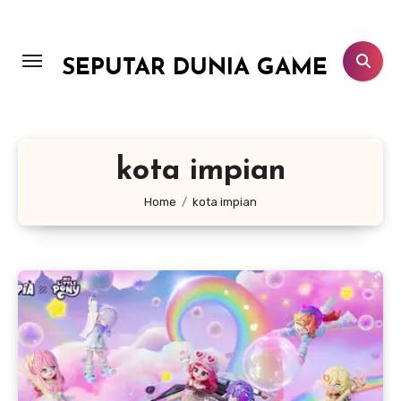
Lewati
ke
konten
SEPUTAR DUNIA GAME
kota impian
Home
kota impian