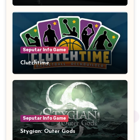
Seputar Info Game
Clutchtime
Seputar Info Game
Stygian: Outer Gods