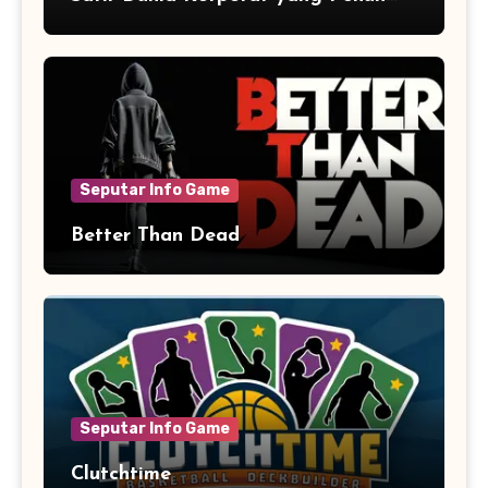
Aksi dan Humor
Seputar Info Game
Better Than Dead
Seputar Info Game
Clutchtime