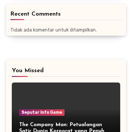
Recent Comments
Tidak ada komentar untuk ditampilkan.
You Missed
Seputar Info Game
The Company Man: Petualangan
Satir Dunia Korporat yang Penuh