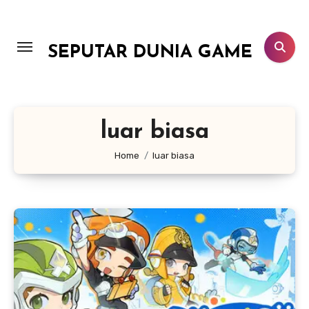
Lewati
ke
konten
SEPUTAR DUNIA GAME
luar biasa
Home
luar biasa